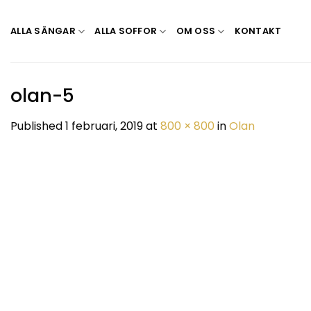
Skip
to
ALLA SÄNGAR
ALLA SOFFOR
OM OSS
KONTAKT
content
olan-5
Published
1 februari, 2019
at
800 × 800
in
Olan