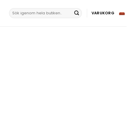
Sök
VARUKORG
efter: