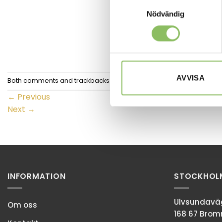
Samtyckesval
Nödvändig
AVVISA
Both comments and trackbacks are currently closed.
←
Previous
Next
→
INFORMATION
STOCKHOL
Ulvsundaväg
Om oss
168 67 Bro