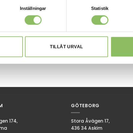
Inställningar
Statistik
TILLÅT URVAL
M
GÖTEBORG
en 174,
Stora Åvägen 17,
mma
436 34 Askim