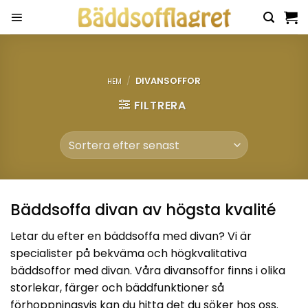
Skip
to
content
/
DIVANSOFFOR
HEM
FILTRERA
Bäddsoffa divan av högsta kvalité
Letar du efter en bäddsoffa med divan? Vi är
specialister på bekväma och högkvalitativa
bäddsoffor med divan. Våra divansoffor finns i olika
storlekar, färger och bäddfunktioner så
förhoppningsvis kan du hitta det du söker hos oss.