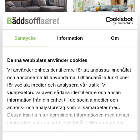
produktsidan
produktsidan
57,650
kr
Samtycke
Information
Om
BÄDDSOFFA 140X200 CM
BÄDDSOFFA 120X200 CM
Den
Bidart divan (välj
Diablo divan (välj storlek)
här
storlek)
produkten
Från:
99,995
kr
har
Denna webbplats använder cookies
LÄS MER/KÖP
LÄS MER/KÖP
flera
Vi använder enhetsidentifierare för att anpassa innehållet
varianter.
och annonserna till användarna, tillhandahålla funktioner
De
olika
för sociala medier och analysera vår trafik. Vi
alternativen
vidarebefordrar även sådana identifierare och annan
kan
information från din enhet till de sociala medier och
väljas
annons- och analysföretag som vi samarbetar med.
på
Dessa kan i sin tur kombinera informationen med annan
produktsidan
information som du har tillhandahållit eller som de har
samlat in när du har använt deras tjänster.
Samtyckesval