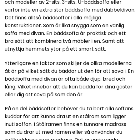
och modeller av 2-sits, 3-sits, U-bäddsoffa eller
varför inte en extra stor bäddsoffa med dubbeldivan.
Det finns alltså bäddsoffor i alla möjliga
konstruktioner. Som är lika snygga som en vanlig
soffa med divan. En bäddsoffa är praktisk och ett
bra sätt att kombinera två möbler i en. Samt att
utnyttja hemmets ytor på ett smart sätt.
Ytterligare en faktor som skiljer de olika modellerna
åt är på vilket sätt du bäddar ut den för att sova i. En
bäddsoffa med divan är ofta både djup, bred och
lång. Vilket innebär att du kan bädda för dina gäster
eller dig att sova på som den är.
På en del bäddsoffor behöver du ta bort alla soffans
kuddar för att kunna dra ut en stålram som ligger
inuti soffan. I Stålramen finns en tunnare madrass
som du drar ut med ramen eller så använder du
soffkuddarna som madrass. Det är varierande