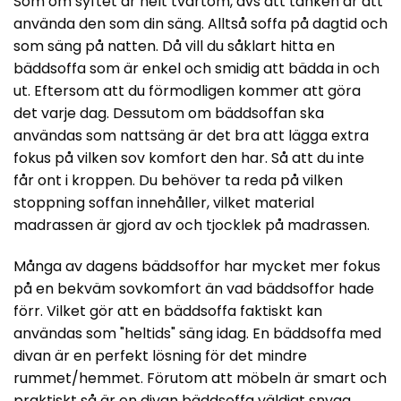
Som om syftet är helt tvärtom, dvs att tanken är att
använda den som din säng. Alltså soffa på dagtid och
som säng på natten. Då vill du såklart hitta en
bäddsoffa som är enkel och smidig att bädda in och
ut. Eftersom att du förmodligen kommer att göra
det varje dag. Dessutom om bäddsoffan ska
användas som nattsäng är det bra att lägga extra
fokus på vilken sov komfort den har. Så att du inte
får ont i kroppen. Du behöver ta reda på vilken
stoppning soffan innehåller, vilket material
madrassen är gjord av och tjocklek på madrassen.
Många av dagens bäddsoffor har mycket mer fokus
på en bekväm sovkomfort än vad bäddsoffor hade
förr. Vilket gör att en bäddsoffa faktiskt kan
användas som "heltids" säng idag. En bäddsoffa med
divan är en perfekt lösning för det mindre
rummet/hemmet. Förutom att möbeln är smart och
praktiskt så är en divan bäddsoffa väldigt snygg.