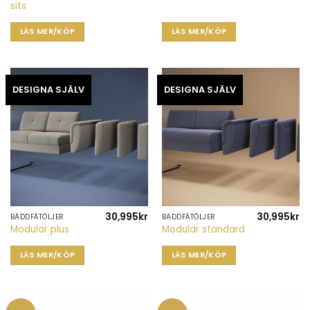
sits
LÄS MER/KÖP
LÄS MER/KÖP
DESIGNA SJÄLV
DESIGNA SJÄLV
30,995
kr
30,995
kr
BÄDDFÅTÖLJER
BÄDDFÅTÖLJER
Modular plus
Modular standard
LÄS MER/KÖP
LÄS MER/KÖP