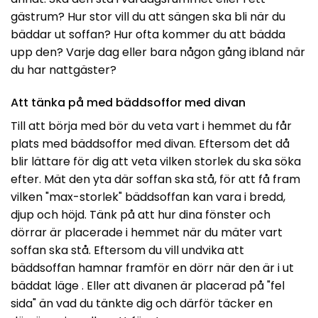
gästrum? Hur stor vill du att sängen ska bli när du
bäddar ut soffan? Hur ofta kommer du att bädda
upp den? Varje dag eller bara någon gång ibland när
du har nattgäster?
Att tänka på med bäddsoffor med divan
Till att börja med bör du veta vart i hemmet du får
plats med bäddsoffor med divan. Eftersom det då
blir lättare för dig att veta vilken storlek du ska söka
efter. Mät den yta där soffan ska stå, för att få fram
vilken "max-storlek" bäddsoffan kan vara i bredd,
djup och höjd. Tänk på att hur dina fönster och
dörrar är placerade i hemmet när du mäter vart
soffan ska stå. Eftersom du vill undvika att
bäddsoffan hamnar framför en dörr när den är i ut
bäddat läge . Eller att divanen är placerad på "fel
sida" än vad du tänkte dig och därför täcker en