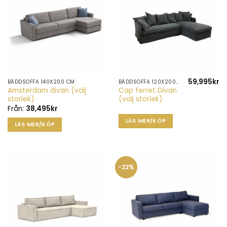
59,995
kr
BÄDDSOFFA 140X200 CM
BÄDDSOFFA 120X200 CM
Den
Amsterdam divan (välj
Cap ferret Divan
här
storlek)
(välj storlek)
produkten
Från:
38,495
kr
har
LÄS MER/KÖP
LÄS MER/KÖP
flera
varianter.
De
olika
-22%
alternativen
kan
väljas
på
produktsidan