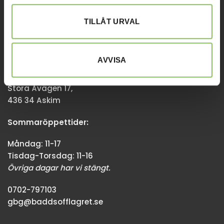
08-338300
TILLÅT URVAL
info@baddsofflagret.se
AVVISA
GÖTEBORG
Stora Åvägen 17,
436 34 Askim
Sommaröppettider:
Måndag: 11-17
Tisdag-Torsdag: 11-16
Övriga dagar har vi stängt.
0702-797103
gbg@baddsofflagret.se