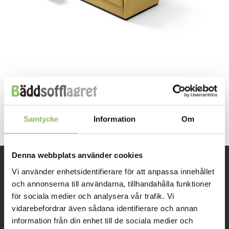
Both comments and trackbacks are currently closed.
Samtycke
Information
Om
Denna webbplats använder cookies
Vi använder enhetsidentifierare för att anpassa innehållet
INFORMATION
och annonserna till användarna, tillhandahålla funktioner
för sociala medier och analysera vår trafik. Vi
Om oss
vidarebefordrar även sådana identifierare och annan
information från din enhet till de sociala medier och
Kontakt