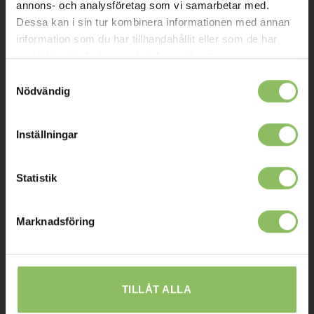
annons- och analysföretag som vi samarbetar med.
Mitt konto
Dessa kan i sin tur kombinera informationen med annan
information som du har tillhandahållit eller som de har
Köpvillkor
samlat in när du har använt deras tjänster.
Leverans
Samtyckesval
Nödvändig
Prisgaranti
Reklamation
Inställningar
Affiliates
Statistik
STOCKHOLM
Marknadsföring
Ulvsundavägen 174,
168 67 Bromma
Sommaröppettider:
Tisdag-Torsdag: 11-18
TILLÅT ALLA
Övriga dagar har vi stängt.