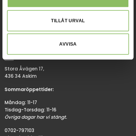
Tisdag-Torsdag: 11-18
Övriga dagar har vi stängt.
TILLÅT URVAL
08-338300
info@baddsofflagret.se
AVVISA
GÖTEBORG
Stora Åvägen 17,
436 34 Askim
Sommaröppettider:
Måndag: 11-17
Tisdag-Torsdag: 11-16
Övriga dagar har vi stängt.
0702-797103