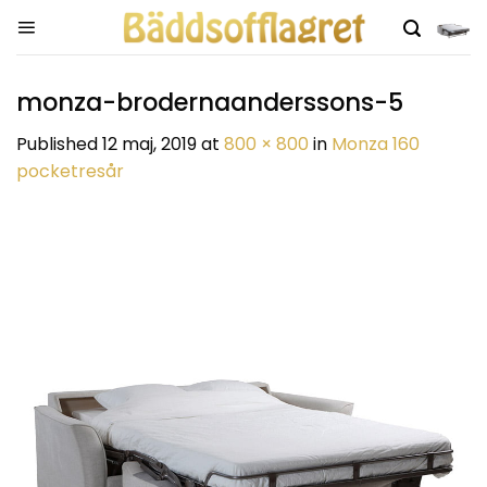
Skip
to
content
monza-brodernaanderssons-5
Published
12 maj, 2019
at
800 × 800
in
Monza 160
pocketresår