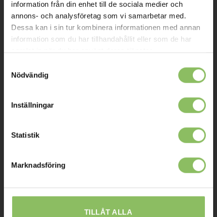
Om oss
information från din enhet till de sociala medier och
annons- och analysföretag som vi samarbetar med.
Kontakt
Dessa kan i sin tur kombinera informationen med annan
Mitt konto
information som du har tillhandahållit eller som de har
samlat in när du har använt deras tjänster.
Köpvillkor
Samtyckesval
Leverans
Nödvändig
Prisgaranti
Inställningar
Reklamation
Affiliates
Statistik
STOCKHOLM
Marknadsföring
Ulvsundavägen 174,
168 67 Bromma
Sommaröppettider:
TILLÅT ALLA