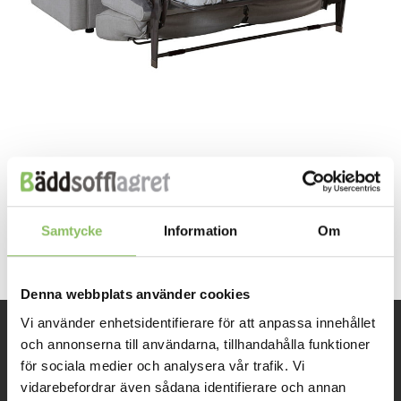
Both comments and trackbacks are currently closed.
←
Previous
Samtycke
Information
Om
Next
→
Denna webbplats använder cookies
Vi använder enhetsidentifierare för att anpassa innehållet
och annonserna till användarna, tillhandahålla funktioner
INFORMATION
för sociala medier och analysera vår trafik. Vi
vidarebefordrar även sådana identifierare och annan