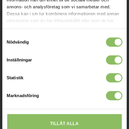
annons- och analysföretag som vi samarbetar med.
Kontakt
Dessa kan i sin tur kombinera informationen med annan
Mitt konto
information som du har tillhandahållit eller som de har
samlat in när du har använt deras tjänster.
Köpvillkor
Samtyckesval
Leverans
Nödvändig
Prisgaranti
Inställningar
Reklamation
Affiliates
Statistik
STOCKHOLM
Marknadsföring
Ulvsundavägen 174,
168 67 Bromma
Sommaröppettider:
TILLÅT ALLA
Tisdag-Torsdag: 11-18