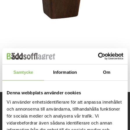
Both comments and trackbacks are currently closed.
←
Previous
Next
→
Samtycke
Information
Om
Denna webbplats använder cookies
Vi använder enhetsidentifierare för att anpassa innehållet
och annonserna till användarna, tillhandahålla funktioner
INFORMATION
för sociala medier och analysera vår trafik. Vi
vidarebefordrar även sådana identifierare och annan
Om oss
information från din enhet till de sociala medier och