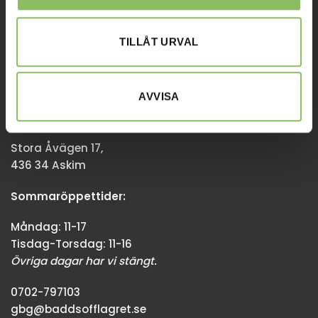
Övriga dagar har vi stängt.
TILLÅT URVAL
08-338300
info@baddsofflagret.se
AVVISA
GÖTEBORG
Stora Åvägen 17,
436 34 Askim
Sommaröppettider:
Måndag: 11-17
Tisdag-Torsdag: 11-16
Övriga dagar har vi stängt.
0702-797103
gbg@baddsofflagret.se