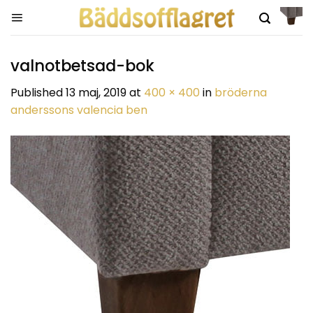
Skip
to
content
valnotbetsad-bok
Published
13 maj, 2019
at
400 × 400
in
bröderna
anderssons valencia ben