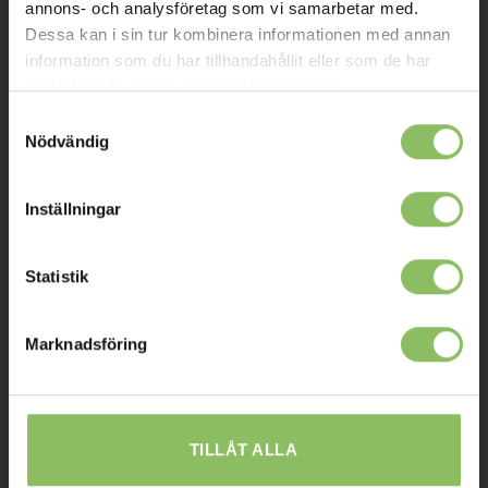
annons- och analysföretag som vi samarbetar med.
Mitt konto
Dessa kan i sin tur kombinera informationen med annan
information som du har tillhandahållit eller som de har
Köpvillkor
samlat in när du har använt deras tjänster.
Leverans
Samtyckesval
Nödvändig
Prisgaranti
Reklamation
Inställningar
Affiliates
Statistik
STOCKHOLM
Marknadsföring
Ulvsundavägen 174,
168 67 Bromma
Sommaröppettider:
Tisdag-Torsdag: 11-18
TILLÅT ALLA
Övriga dagar har vi stängt.