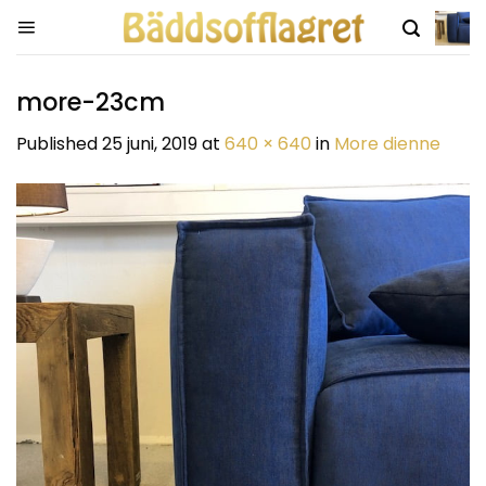
Skip
to
content
more-23cm
Published
25 juni, 2019
at
640 × 640
in
More dienne