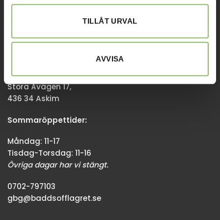
08-338300
TILLÅT URVAL
info@baddsofflagret.se
AVVISA
GÖTEBORG
Stora Åvägen 17,
436 34 Askim
Sommaröppettider:
Måndag: 11-17
Tisdag-Torsdag: 11-16
Övriga dagar har vi stängt.
0702-797103
gbg@baddsofflagret.se