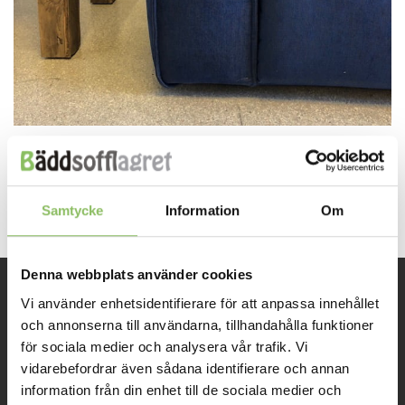
Both comments and trackbacks are currently closed.
←
Previous
Samtycke
Information
Om
Denna webbplats använder cookies
Vi använder enhetsidentifierare för att anpassa innehållet
INFORMATION
och annonserna till användarna, tillhandahålla funktioner
för sociala medier och analysera vår trafik. Vi
Om oss
vidarebefordrar även sådana identifierare och annan
information från din enhet till de sociala medier och
Kontakt