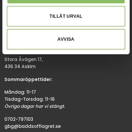
Övriga dagar har vi stängt.
TILLÅT URVAL
08-338300
info@baddsofflagret.se
AVVISA
GÖTEBORG
Stora Åvägen 17,
436 34 Askim
Sommaröppettider:
Måndag: 11-17
Tisdag-Torsdag: 11-16
Övriga dagar har vi stängt.
0702-797103
gbg@baddsofflagret.se