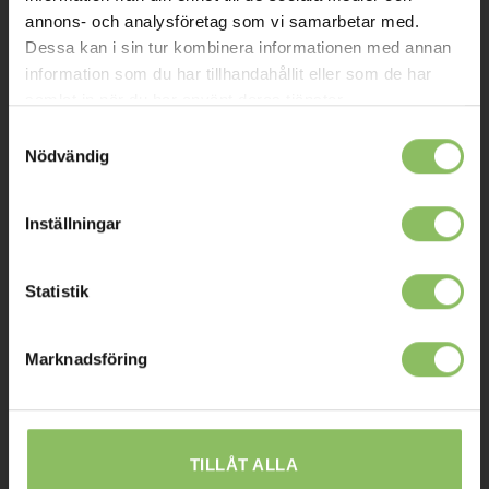
Kontakt
annons- och analysföretag som vi samarbetar med.
Dessa kan i sin tur kombinera informationen med annan
Mitt konto
information som du har tillhandahållit eller som de har
samlat in när du har använt deras tjänster.
Köpvillkor
Samtyckesval
Leverans
Nödvändig
Prisgaranti
Reklamation
Inställningar
Affiliates
Statistik
STOCKHOLM
Marknadsföring
Ulvsundavägen 174,
168 67 Bromma
Sommaröppettider:
TILLÅT ALLA
Tisdag-Torsdag: 11-18