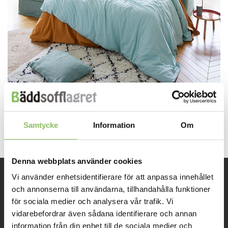
Both comments and trackbacks are currently closed.
Next
→
Samtycke
Information
Om
Denna webbplats använder cookies
Vi använder enhetsidentifierare för att anpassa innehållet
INFORMATION
och annonserna till användarna, tillhandahålla funktioner
för sociala medier och analysera vår trafik. Vi
vidarebefordrar även sådana identifierare och annan
Om oss
information från din enhet till de sociala medier och