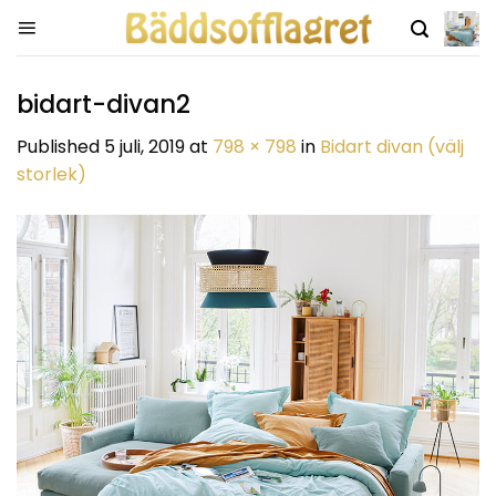
Skip
to
content
bidart-divan2
Published
5 juli, 2019
at
798 × 798
in
Bidart divan (välj
storlek)