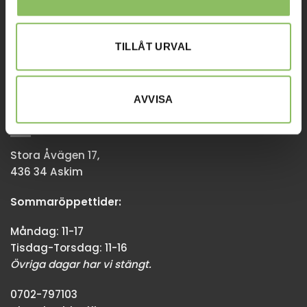
Tisdag-Torsdag: 11-18
Övriga dagar har vi stängt.
TILLÅT URVAL
08-338300
info@baddsofflagret.se
AVVISA
GÖTEBORG
Stora Åvägen 17,
436 34 Askim
Sommaröppettider:
Måndag: 11-17
Tisdag-Torsdag: 11-16
Övriga dagar har vi stängt.
0702-797103