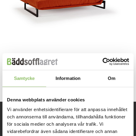
Both comments and trackbacks are currently closed.
←
Previous
Samtycke
Information
Om
Next
→
Denna webbplats använder cookies
Vi använder enhetsidentifierare för att anpassa innehållet
och annonserna till användarna, tillhandahålla funktioner
INFORMATION
för sociala medier och analysera vår trafik. Vi
vidarebefordrar även sådana identifierare och annan