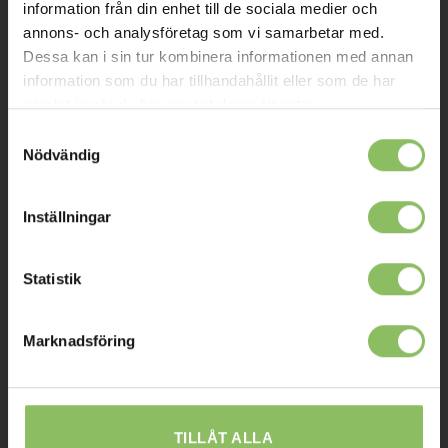
Om oss
information från din enhet till de sociala medier och
annons- och analysföretag som vi samarbetar med.
Kontakt
Dessa kan i sin tur kombinera informationen med annan
Mitt konto
information som du har tillhandahållit eller som de har
samlat in när du har använt deras tjänster.
Köpvillkor
Samtyckesval
Leverans
Nödvändig
Prisgaranti
Inställningar
Reklamation
Affiliates
Statistik
STOCKHOLM
Marknadsföring
Ulvsundavägen 174,
168 67 Bromma
Sommaröppettider:
TILLÅT ALLA