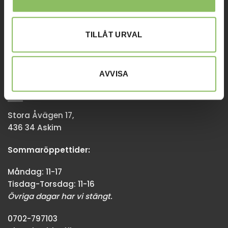
Tisdag-Torsdag: 11-18
Övriga dagar har vi stängt.
TILLÅT URVAL
08-338300
info@baddsofflagret.se
AVVISA
GÖTEBORG
Stora Åvägen 17,
436 34 Askim
Sommaröppettider:
Måndag: 11-17
Tisdag-Torsdag: 11-16
Övriga dagar har vi stängt.
0702-797103