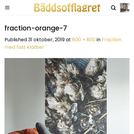
Skip
to
content
fraction-orange-7
Published
31 oktober, 2019
at
800 × 800
in
Fraction
med fast klädsel