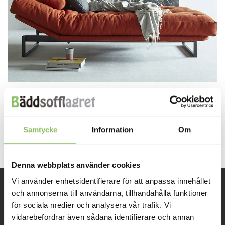
Both comments and trackbacks are currently closed.
←
Previous
Samtycke
Information
Om
Next
→
Denna webbplats använder cookies
Vi använder enhetsidentifierare för att anpassa innehållet
och annonserna till användarna, tillhandahålla funktioner
INFORMATION
för sociala medier och analysera vår trafik. Vi
vidarebefordrar även sådana identifierare och annan