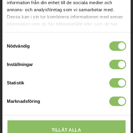
Om oss
information från din enhet till de sociala medier och
annons- och analysföretag som vi samarbetar med.
Kontakt
Dessa kan i sin tur kombinera informationen med annan
Mitt konto
information som du har tillhandahållit eller som de har
samlat in när du har använt deras tjänster.
Köpvillkor
Samtyckesval
Leverans
Nödvändig
Prisgaranti
Inställningar
Reklamation
Affiliates
Statistik
STOCKHOLM
Marknadsföring
Ulvsundavägen 174,
168 67 Bromma
Sommaröppettider:
TILLÅT ALLA