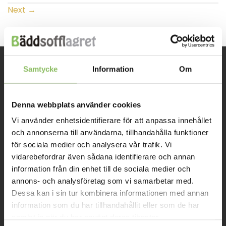
Next
→
Samtycke
Information
Om
INFORMATION
Denna webbplats använder cookies
Om oss
Vi använder enhetsidentifierare för att anpassa innehållet
Kontakt
och annonserna till användarna, tillhandahålla funktioner
Mitt konto
för sociala medier och analysera vår trafik. Vi
vidarebefordrar även sådana identifierare och annan
Köpvillkor
information från din enhet till de sociala medier och
annons- och analysföretag som vi samarbetar med.
Leverans
Dessa kan i sin tur kombinera informationen med annan
Prisgaranti
information som du har tillhandahållit eller som de har
samlat in när du har använt deras tjänster.
Reklamation