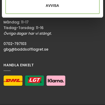
436 34 Askim
AVVISA
Sommaröppettider:
Måndag: 11-17
Tisdag-Torsdag: 11-16
Övriga dagar har vi stängt.
0702-797103
gbg@baddsofflagret.se
HANDLA ENKELT