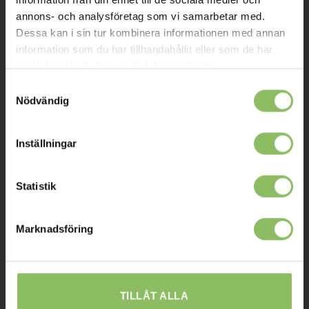
annons- och analysföretag som vi samarbetar med.
Kontakt
Dessa kan i sin tur kombinera informationen med annan
Mitt konto
information som du har tillhandahållit eller som de har
samlat in när du har använt deras tjänster.
Köpvillkor
Samtyckesval
Leverans
Nödvändig
Prisgaranti
Inställningar
Reklamation
Affiliates
Statistik
STOCKHOLM
Marknadsföring
Ulvsundavägen 174,
168 67 Bromma
Sommaröppettider:
TILLÅT ALLA
Tisdag-Torsdag: 11-18