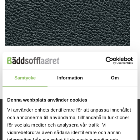
Both comments and trackbacks are currently closed.
←
Previous
Next
→
Samtycke
Information
Om
Denna webbplats använder cookies
Vi använder enhetsidentifierare för att anpassa innehållet
och annonserna till användarna, tillhandahålla funktioner
INFORMATION
för sociala medier och analysera vår trafik. Vi
vidarebefordrar även sådana identifierare och annan
Om oss
information från din enhet till de sociala medier och