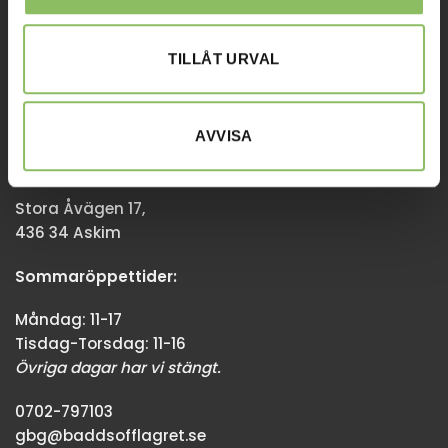
Övriga dagar har vi stängt.
TILLÅT URVAL
08-338300
info@baddsofflagret.se
AVVISA
GÖTEBORG
Stora Åvägen 17,
436 34 Askim
Sommaröppettider:
Måndag: 11-17
Tisdag-Torsdag: 11-16
Övriga dagar har vi stängt.
0702-797103
gbg@baddsofflagret.se