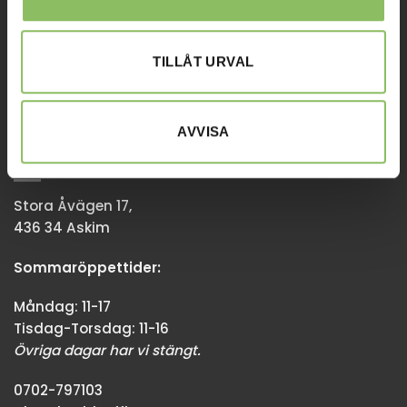
Tisdag-Torsdag: 11-18
Övriga dagar har vi stängt.
TILLÅT URVAL
08-338300
info@baddsofflagret.se
AVVISA
GÖTEBORG
Stora Åvägen 17,
436 34 Askim
Sommaröppettider:
Måndag: 11-17
Tisdag-Torsdag: 11-16
Övriga dagar har vi stängt.
0702-797103