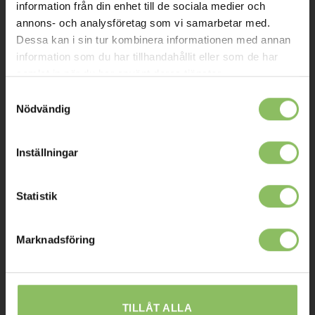
Om oss
information från din enhet till de sociala medier och
annons- och analysföretag som vi samarbetar med.
Kontakt
Dessa kan i sin tur kombinera informationen med annan
Mitt konto
information som du har tillhandahållit eller som de har
samlat in när du har använt deras tjänster.
Köpvillkor
Samtyckesval
Leverans
Nödvändig
Prisgaranti
Inställningar
Reklamation
Affiliates
Statistik
STOCKHOLM
Marknadsföring
Ulvsundavägen 174,
168 67 Bromma
Sommaröppettider:
TILLÅT ALLA