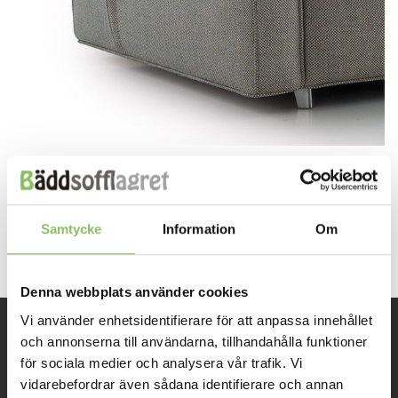
Both comments and trackbacks are currently closed.
←
Previous
Samtycke
Information
Om
Next
→
Denna webbplats använder cookies
Vi använder enhetsidentifierare för att anpassa innehållet
och annonserna till användarna, tillhandahålla funktioner
INFORMATION
för sociala medier och analysera vår trafik. Vi
vidarebefordrar även sådana identifierare och annan