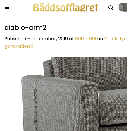
Skip
to
content
diablo-arm2
Published
6 december, 2019
at
600 × 600
in
Diablo lyx
generation II