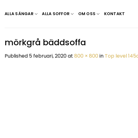
Skip
to
ALLA SÄNGAR
ALLA SOFFOR
OM OSS
KONTAKT
content
mörkgrå bäddsoffa
Published
5 februari, 2020
at
800 × 800
in
Top level 14