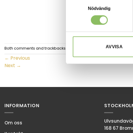
Samtyckesval
Nödvändig
AVVISA
Both comments and trackbacks are currently closed.
←
Previous
Next
→
INFORMATION
STOCKHOL
Ulvsundaväg
Om oss
168 67 Bro