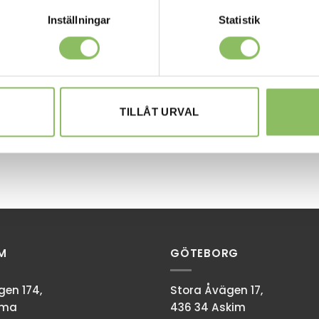
Inställningar
Statistik
TILLÅT URVAL
M
GÖTEBORG
en 174,
Stora Åvägen 17,
mma
436 34 Askim