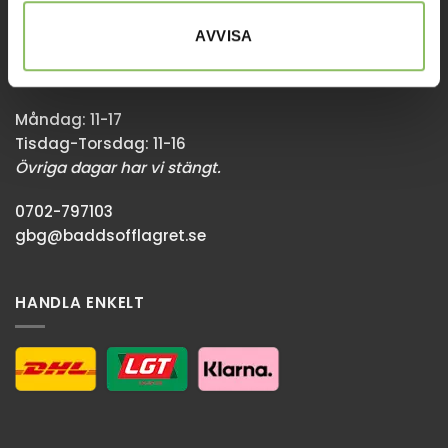
Stora Åvägen 17,
436 34 Askim
AVVISA
Sommaröppettider:
Måndag: 11-17
Tisdag-Torsdag: 11-16
Övriga dagar har vi stängt.
0702-797103
gbg@baddsofflagret.se
HANDLA ENKELT