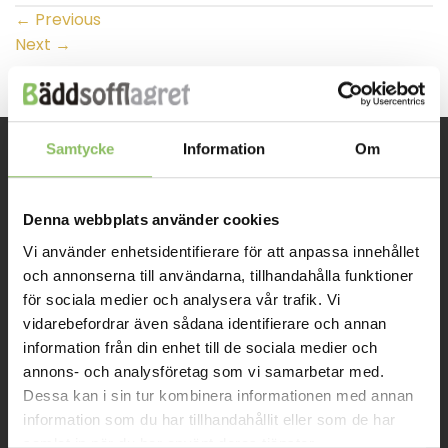
←
Previous
Next
→
Samtycke
Information
Om
INFORMATION
Denna webbplats använder cookies
Om oss
Vi använder enhetsidentifierare för att anpassa innehållet
Kontakt
och annonserna till användarna, tillhandahålla funktioner
för sociala medier och analysera vår trafik. Vi
Mitt konto
vidarebefordrar även sådana identifierare och annan
Köpvillkor
information från din enhet till de sociala medier och
annons- och analysföretag som vi samarbetar med.
Leverans
Dessa kan i sin tur kombinera informationen med annan
information som du har tillhandahållit eller som de har
Prisgaranti
samlat in när du har använt deras tjänster.