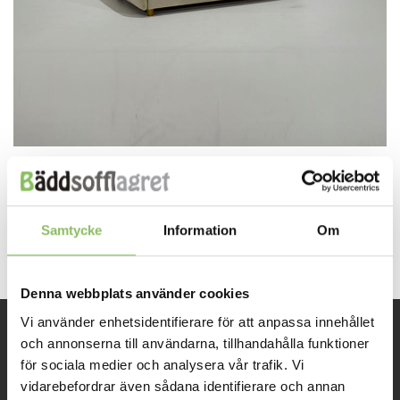
Both comments and trackbacks are currently closed.
←
Previous
Samtycke
Information
Om
Next
→
Denna webbplats använder cookies
Vi använder enhetsidentifierare för att anpassa innehållet
och annonserna till användarna, tillhandahålla funktioner
INFORMATION
för sociala medier och analysera vår trafik. Vi
vidarebefordrar även sådana identifierare och annan