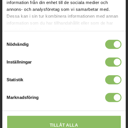
Om oss
information från din enhet till de sociala medier och
annons- och analysföretag som vi samarbetar med.
Kontakt
Dessa kan i sin tur kombinera informationen med annan
Mitt konto
information som du har tillhandahållit eller som de har
samlat in när du har använt deras tjänster.
Köpvillkor
Samtyckesval
Leverans
Nödvändig
Prisgaranti
Inställningar
Reklamation
Affiliates
Statistik
STOCKHOLM
Marknadsföring
Ulvsundavägen 174,
168 67 Bromma
Sommaröppettider:
TILLÅT ALLA