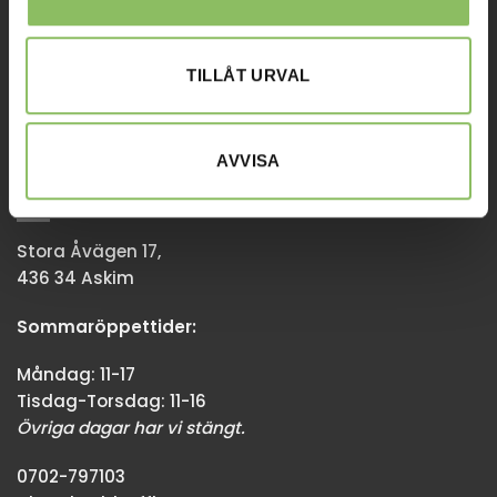
Tisdag-Torsdag: 11-18
Övriga dagar har vi stängt.
TILLÅT URVAL
08-338300
info@baddsofflagret.se
AVVISA
GÖTEBORG
Stora Åvägen 17,
436 34 Askim
Sommaröppettider:
Måndag: 11-17
Tisdag-Torsdag: 11-16
Övriga dagar har vi stängt.
0702-797103