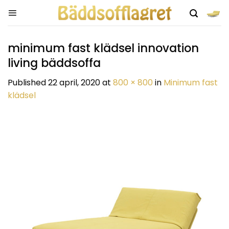
Skip
to
content
minimum fast klädsel innovation
living bäddsoffa
Published
22 april, 2020
at
800 × 800
in
Minimum fast
klädsel