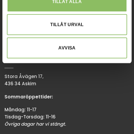
TILLÅT ALLA
Sommaröppettider:
Tisdag-Torsdag: 11-18
Övriga dagar har vi stängt.
TILLÅT URVAL
08-338300
info@baddsofflagret.se
AVVISA
GÖTEBORG
Stora Åvägen 17,
436 34 Askim
Sommaröppettider:
Måndag: 11-17
Tisdag-Torsdag: 11-16
Övriga dagar har vi stängt.