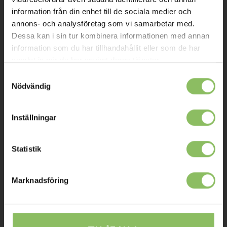
information från din enhet till de sociala medier och
Om oss
annons- och analysföretag som vi samarbetar med.
Dessa kan i sin tur kombinera informationen med annan
Kontakt
information som du har tillhandahållit eller som de har
Mitt konto
samlat in när du har använt deras tjänster.
Köpvillkor
Samtyckesval
Nödvändig
Leverans
Prisgaranti
Inställningar
Reklamation
Statistik
Affiliates
STOCKHOLM
Marknadsföring
Ulvsundavägen 174,
168 67 Bromma