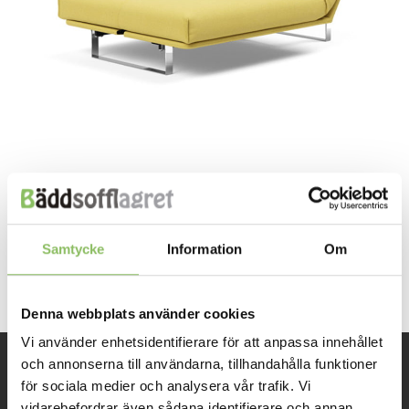
Both comments and trackbacks are currently closed.
←
Previous
Samtycke
Information
Om
Next
→
Denna webbplats använder cookies
Vi använder enhetsidentifierare för att anpassa innehållet
och annonserna till användarna, tillhandahålla funktioner
för sociala medier och analysera vår trafik. Vi
INFORMATION
vidarebefordrar även sådana identifierare och annan