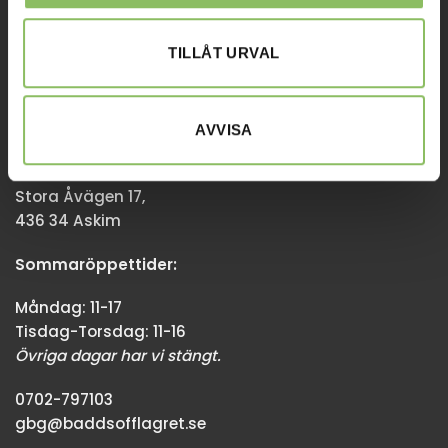
Övriga dagar har vi stängt.
08-338300
TILLÅT URVAL
info@baddsofflagret.se
AVVISA
GÖTEBORG
Stora Åvägen 17,
436 34 Askim
Sommaröppettider:
Måndag: 11-17
Tisdag-Torsdag: 11-16
Övriga dagar har vi stängt.
0702-797103
gbg@baddsofflagret.se