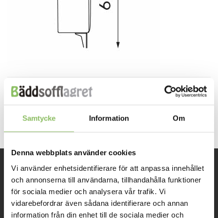
Both comments and trackbacks are currently closed.
←
Previous
Next
→
Samtycke
Information
Om
Denna webbplats använder cookies
Vi använder enhetsidentifierare för att anpassa innehållet
INFORMATION
och annonserna till användarna, tillhandahålla funktioner
för sociala medier och analysera vår trafik. Vi
vidarebefordrar även sådana identifierare och annan
Om oss
information från din enhet till de sociala medier och