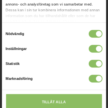
Kontakt
annons- och analysföretag som vi samarbetar med.
Dessa kan i sin tur kombinera informationen med annan
Mitt konto
information som du har tillhandahållit eller som de har
Köpvillkor
samlat in när du har använt deras tjänster.
Samtyckesval
Leverans
Nödvändig
Prisgaranti
Reklamation
Inställningar
Affiliates
Statistik
STOCKHOLM
Marknadsföring
Ulvsundavägen 174,
168 67 Bromma
Sommaröppettider:
TILLÅT ALLA
Tisdag-Torsdag: 11-18