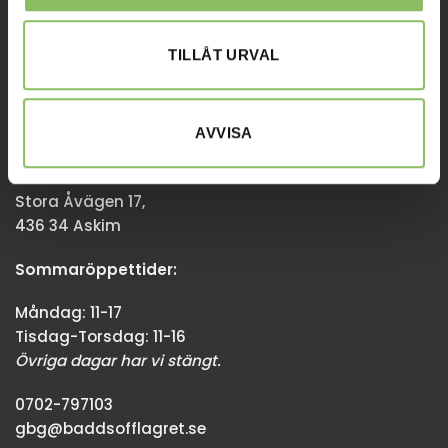
Övriga dagar har vi stängt.
TILLÅT URVAL
08-338300
info@baddsofflagret.se
AVVISA
GÖTEBORG
Stora Åvägen 17,
436 34 Askim
Sommaröppettider:
Måndag: 11-17
Tisdag-Torsdag: 11-16
Övriga dagar har vi stängt.
0702-797103
gbg@baddsofflagret.se