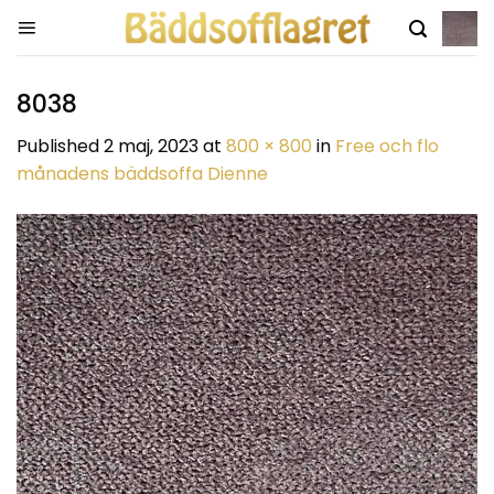
Skip
to
content
8038
Published
2 maj, 2023
at
800 × 800
in
Free och flo
månadens bäddsoffa Dienne