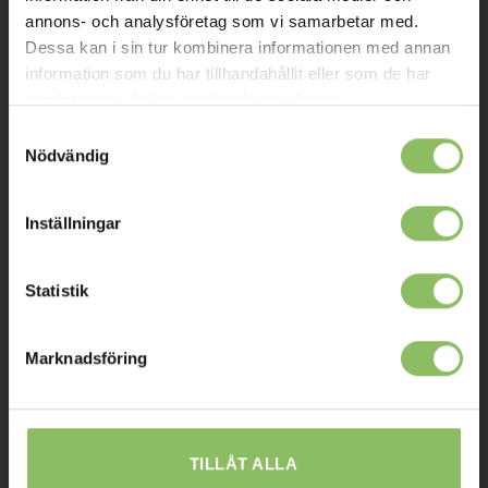
Kontakt
annons- och analysföretag som vi samarbetar med.
Dessa kan i sin tur kombinera informationen med annan
Mitt konto
information som du har tillhandahållit eller som de har
samlat in när du har använt deras tjänster.
Köpvillkor
Samtyckesval
Leverans
Nödvändig
Prisgaranti
Reklamation
Inställningar
Affiliates
Statistik
STOCKHOLM
Marknadsföring
Ulvsundavägen 174,
168 67 Bromma
Sommaröppettider:
TILLÅT ALLA
Tisdag-Torsdag: 11-18