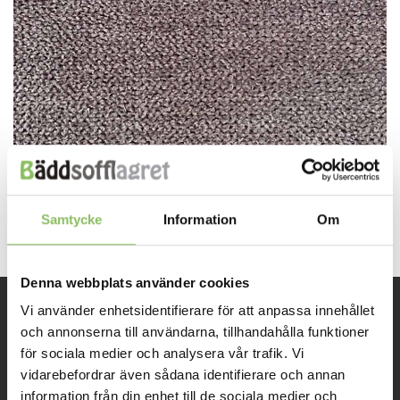
Both comments and trackbacks are currently closed.
←
Previous
Samtycke
Information
Om
Denna webbplats använder cookies
Vi använder enhetsidentifierare för att anpassa innehållet
INFORMATION
och annonserna till användarna, tillhandahålla funktioner
för sociala medier och analysera vår trafik. Vi
vidarebefordrar även sådana identifierare och annan
Om oss
information från din enhet till de sociala medier och