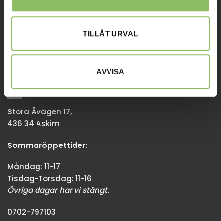
Tisdag-Torsdag: 11-18
Övriga dagar har vi stängt.
TILLÅT URVAL
08-338300
info@baddsofflagret.se
AVVISA
GÖTEBORG
Stora Åvägen 17,
436 34 Askim
Sommaröppettider:
Måndag: 11-17
Tisdag-Torsdag: 11-16
Övriga dagar har vi stängt.
0702-797103