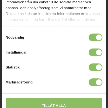
Om oss
information från din enhet till de sociala medier och
annons- och analysföretag som vi samarbetar med.
Kontakt
Dessa kan i sin tur kombinera informationen med annan
Mitt konto
information som du har tillhandahållit eller som de har
samlat in när du har använt deras tjänster.
Köpvillkor
Samtyckesval
Leverans
Nödvändig
Prisgaranti
Inställningar
Reklamation
Affiliates
Statistik
STOCKHOLM
Marknadsföring
Ulvsundavägen 174,
168 67 Bromma
Sommaröppettider:
TILLÅT ALLA