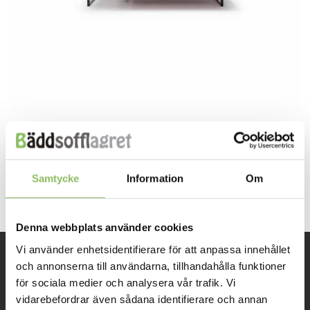
Both comments and trackbacks are currently closed.
←
Previous
Samtycke
Information
Om
Next
→
Denna webbplats använder cookies
Vi använder enhetsidentifierare för att anpassa innehållet
och annonserna till användarna, tillhandahålla funktioner
INFORMATION
för sociala medier och analysera vår trafik. Vi
vidarebefordrar även sådana identifierare och annan