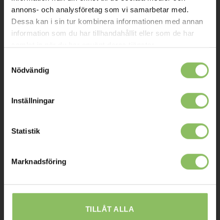
Kontakt
annons- och analysföretag som vi samarbetar med.
Dessa kan i sin tur kombinera informationen med annan
Mitt konto
information som du har tillhandahållit eller som de har
samlat in när du har använt deras tjänster.
Köpvillkor
Samtyckesval
Leverans
Nödvändig
Prisgaranti
Reklamation
Inställningar
Affiliates
Statistik
STOCKHOLM
Marknadsföring
Ulvsundavägen 174,
168 67 Bromma
Sommaröppettider:
TILLÅT ALLA
Tisdag-Torsdag: 11-18