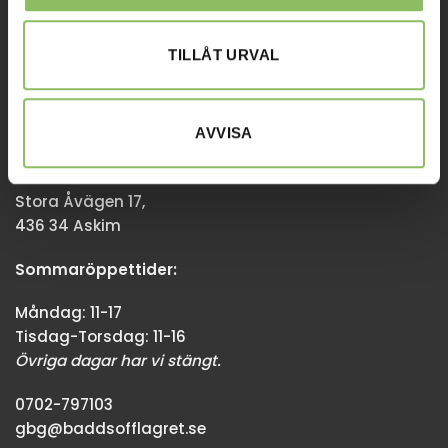
Övriga dagar har vi stängt.
TILLÅT URVAL
08-338300
info@baddsofflagret.se
AVVISA
GÖTEBORG
Stora Åvägen 17,
436 34 Askim
Sommaröppettider:
Måndag: 11-17
Tisdag-Torsdag: 11-16
Övriga dagar har vi stängt.
0702-797103
gbg@baddsofflagret.se