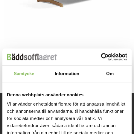
Both comments and trackbacks are currently closed.
←
Previous
Next
→
Samtycke
Information
Om
Denna webbplats använder cookies
Vi använder enhetsidentifierare för att anpassa innehållet
INFORMATION
och annonserna till användarna, tillhandahålla funktioner
för sociala medier och analysera vår trafik. Vi
vidarebefordrar även sådana identifierare och annan
Om oss
information från din enhet till de sociala medier och