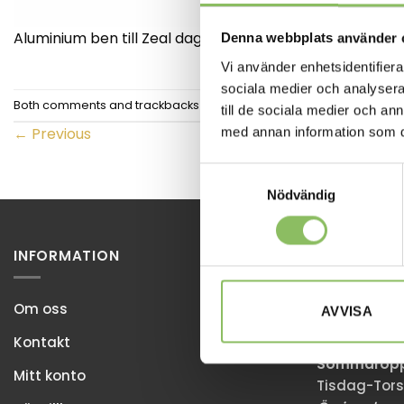
Aluminium ben till Zeal dagbädd från Innovation Living
Denna webbplats använder 
Vi använder enhetsidentifierar
sociala medier och analysera 
Both comments and trackbacks are currently closed.
till de sociala medier och a
med annan information som du 
←
Previous
Samtyckesval
Nödvändig
INFORMATION
STOCKHOL
Ulvsundaväg
Om oss
AVVISA
168 67 Bro
Kontakt
Sommaröppe
Mitt konto
Tisdag-Tors