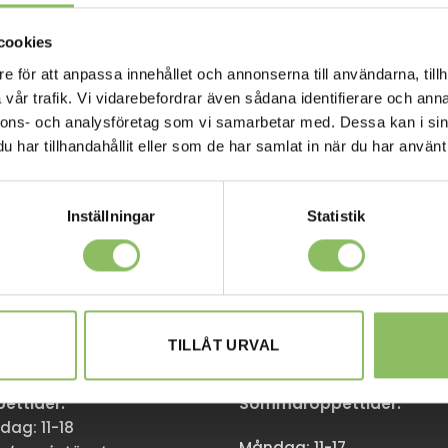
cookies
e för att anpassa innehållet och annonserna till användarna, tillh
vår trafik. Vi vidarebefordrar även sådana identifierare och anna
nnons- och analysföretag som vi samarbetar med. Dessa kan i sin
har tillhandahållit eller som de har samlat in när du har använt 
Inställningar
Statistik
M
GÖTEBORG
en 174,
Stora Åvägen 17,
TILLÅT URVAL
mma
436 34 Askim
ttider:
Sommaröppettider:
dag: 11-18
Måndag: 11-17