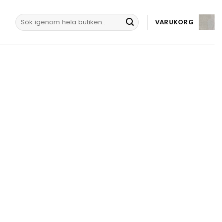
Sök
VARUKORG
efter: