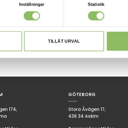
Inställningar
Statistik
TILLÅT URVAL
M
GÖTEBORG
en 174,
Stora Åvägen 17,
mma
436 34 Askim