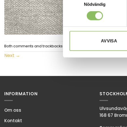
Nödvändig
AVVISA
Both comments and trackbacks are currently closed.
Next
→
INFORMATION
STOCKHOL
Ulvsundaväg
Om oss
168 67 Bro
Kontakt