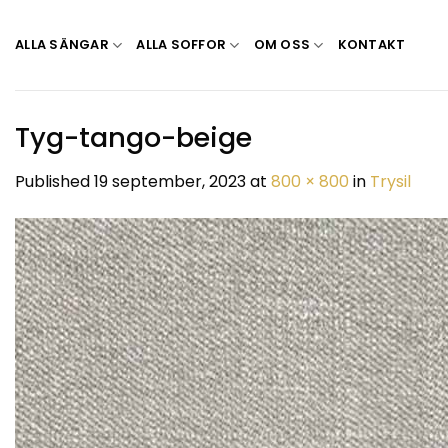
Skip
to
ALLA SÄNGAR
ALLA SOFFOR
OM OSS
KONTAKT
content
Tyg-tango-beige
Published
19 september, 2023
at
800 × 800
in
Trysil