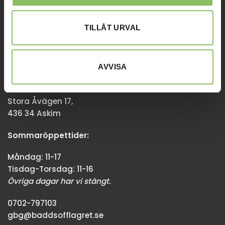
Övriga dagar har vi stängt.
TILLÅT URVAL
08-338300
info@baddsofflagret.se
AVVISA
GÖTEBORG
Stora Åvägen 17,
436 34 Askim
Sommaröppettider:
Måndag: 11-17
Tisdag-Torsdag: 11-16
Övriga dagar har vi stängt.
0702-797103
gbg@baddsofflagret.se