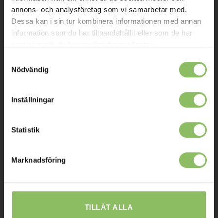
Kontakt
annons- och analysföretag som vi samarbetar med.
Dessa kan i sin tur kombinera informationen med annan
Mitt konto
information som du har tillhandahållit eller som de har
samlat in när du har använt deras tjänster.
Köpvillkor
Samtyckesval
Leverans
Nödvändig
Prisgaranti
Reklamation
Inställningar
Affiliates
Statistik
STOCKHOLM
Marknadsföring
Ulvsundavägen 174,
168 67 Bromma
Sommaröppettider:
TILLÅT ALLA
Tisdag-Torsdag: 11-18