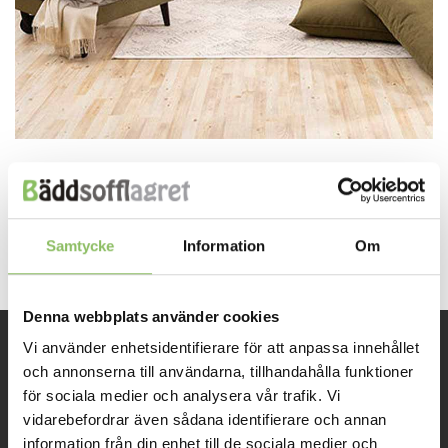
Both comments and trackbacks are currently closed.
←
Previous
Next
→
Samtycke
Information
Om
Denna webbplats använder cookies
Vi använder enhetsidentifierare för att anpassa innehållet
INFORMATION
och annonserna till användarna, tillhandahålla funktioner
för sociala medier och analysera vår trafik. Vi
vidarebefordrar även sådana identifierare och annan
Om oss
information från din enhet till de sociala medier och