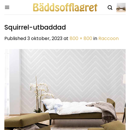
Skip
to
content
Squirrel-utbaddad
Published
3 oktober, 2023
at
800 × 800
in
Raccoon