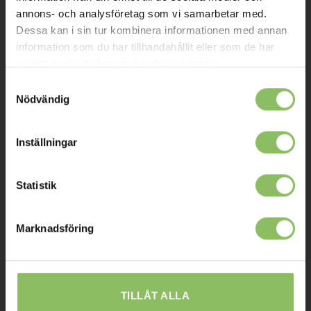
Kontakt
annons- och analysföretag som vi samarbetar med.
Dessa kan i sin tur kombinera informationen med annan
Mitt konto
information som du har tillhandahållit eller som de har
samlat in när du har använt deras tjänster.
Köpvillkor
Samtyckesval
Leverans
Nödvändig
Prisgaranti
Reklamation
Inställningar
Affiliates
Statistik
STOCKHOLM
Marknadsföring
Ulvsundavägen 174,
168 67 Bromma
Sommaröppettider:
TILLÅT ALLA
Tisdag-Torsdag: 11-18