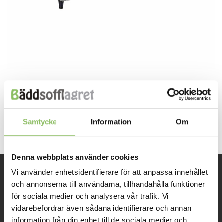
Both comments and trackbacks are currently closed.
←
Previous
Next
→
Samtycke
Information
Om
Denna webbplats använder cookies
Vi använder enhetsidentifierare för att anpassa innehållet
INFORMATION
och annonserna till användarna, tillhandahålla funktioner
för sociala medier och analysera vår trafik. Vi
vidarebefordrar även sådana identifierare och annan
Om oss
information från din enhet till de sociala medier och