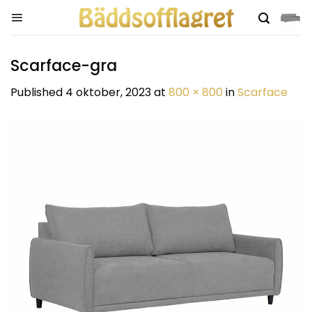
Skip
to
content
Scarface-gra
Published
4 oktober, 2023
at
800 × 800
in
Scarface