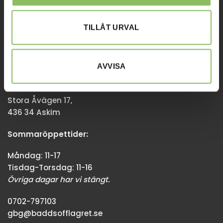
Övriga dagar har vi stängt.
TILLÅT URVAL
08-338300
info@baddsofflagret.se
AVVISA
GÖTEBORG
Stora Åvägen 17,
436 34 Askim
Sommaröppettider:
Måndag: 11-17
Tisdag-Torsdag: 11-16
Övriga dagar har vi stängt.
0702-797103
gbg@baddsofflagret.se