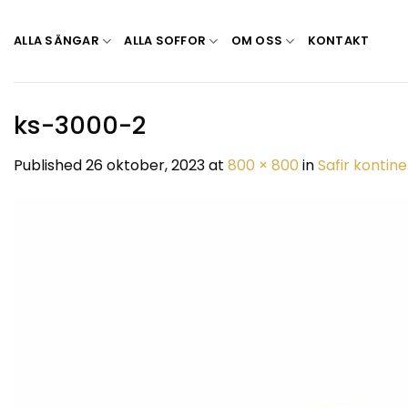
Skip
to
ALLA SÄNGAR
ALLA SOFFOR
OM OSS
KONTAKT
content
ks-3000-2
Published
26 oktober, 2023
at
800 × 800
in
Safir kontin