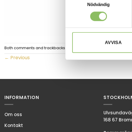
Nödvändig
AVVISA
Both comments and trackbacks are currently closed.
←
Previous
INFORMATION
STOCKHOL
Ulvsundaväg
Om oss
168 67 Bro
Kontakt