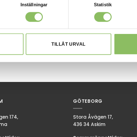
Inställningar
Statistik
TILLÅT URVAL
M
GÖTEBORG
en 174,
Stora Åvägen 17,
mma
436 34 Askim