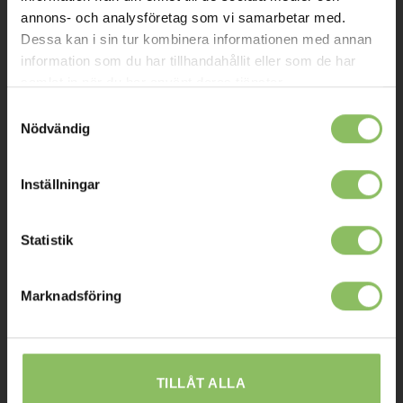
Kontakt
annons- och analysföretag som vi samarbetar med.
Dessa kan i sin tur kombinera informationen med annan
Mitt konto
information som du har tillhandahållit eller som de har
samlat in när du har använt deras tjänster.
Köpvillkor
Samtyckesval
Leverans
Nödvändig
Prisgaranti
Reklamation
Inställningar
Affiliates
Statistik
STOCKHOLM
Marknadsföring
Ulvsundavägen 174,
168 67 Bromma
Sommaröppettider:
TILLÅT ALLA
Tisdag-Torsdag: 11-18