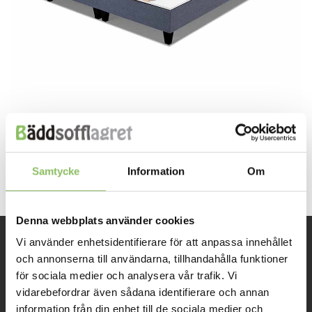
Both comments and trackbacks are currently closed.
Next
→
Samtycke
Information
Om
Denna webbplats använder cookies
Vi använder enhetsidentifierare för att anpassa innehållet
INFORMATION
och annonserna till användarna, tillhandahålla funktioner
för sociala medier och analysera vår trafik. Vi
vidarebefordrar även sådana identifierare och annan
Om oss
information från din enhet till de sociala medier och