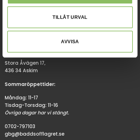
Övriga dagar har vi stängt.
TILLÅT URVAL
08-338300
info@baddsofflagret.se
AVVISA
GÖTEBORG
Stora Åvägen 17,
436 34 Askim
Sommaröppettider:
Måndag: 11-17
Tisdag-Torsdag: 11-16
Övriga dagar har vi stängt.
0702-797103
gbg@baddsofflagret.se