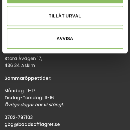
Övriga dagar har vi stängt.
TILLÅT URVAL
08-338300
info@baddsofflagret.se
AVVISA
GÖTEBORG
Stora Åvägen 17,
436 34 Askim
Sommaröppettider:
Måndag: 11-17
Tisdag-Torsdag: 11-16
Övriga dagar har vi stängt.
0702-797103
gbg@baddsofflagret.se