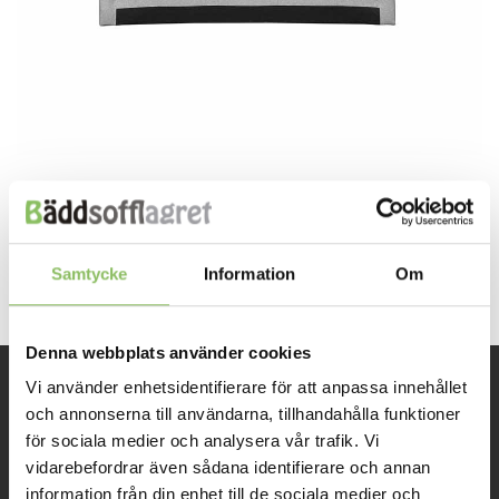
Both comments and trackbacks are currently closed.
←
Previous
Next
→
Samtycke
Information
Om
Denna webbplats använder cookies
Vi använder enhetsidentifierare för att anpassa innehållet
INFORMATION
och annonserna till användarna, tillhandahålla funktioner
för sociala medier och analysera vår trafik. Vi
vidarebefordrar även sådana identifierare och annan
Om oss
information från din enhet till de sociala medier och