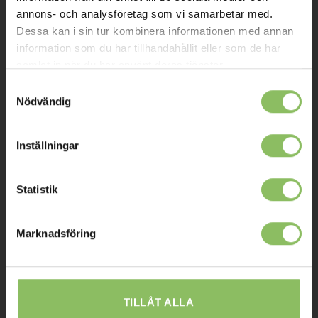
Kontakt
annons- och analysföretag som vi samarbetar med.
Dessa kan i sin tur kombinera informationen med annan
Mitt konto
information som du har tillhandahållit eller som de har
samlat in när du har använt deras tjänster.
Köpvillkor
Samtyckesval
Leverans
Nödvändig
Prisgaranti
Reklamation
Inställningar
Affiliates
Statistik
STOCKHOLM
Marknadsföring
Ulvsundavägen 174,
168 67 Bromma
Sommaröppettider:
TILLÅT ALLA
Tisdag-Torsdag: 11-18