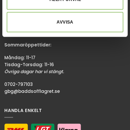
GÖTEBORG
AVVISA
Stora Åvägen 17,
436 34 Askim
Sommaröppettider:
Måndag: 11-17
Tisdag-Torsdag: 11-16
Övriga dagar har vi stängt.
0702-797103
gbg@baddsofflagret.se
HANDLA ENKELT