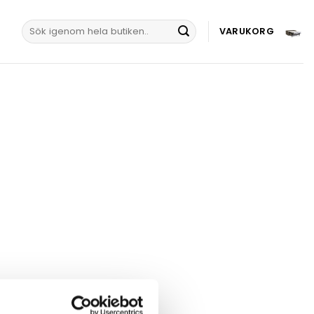
Sök
VARUKORG
efter: