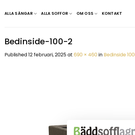
Skip
to
ALLA SÄNGAR
ALLA SOFFOR
OM OSS
KONTAKT
content
Bedinside-100-2
Published
12 februari, 2025
at
690 × 460
in
Bedinside 10