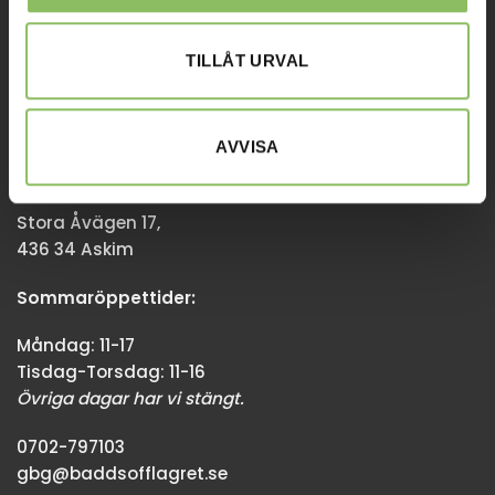
Övriga dagar har vi stängt.
TILLÅT URVAL
08-338300
info@baddsofflagret.se
AVVISA
GÖTEBORG
Stora Åvägen 17,
436 34 Askim
Sommaröppettider:
Måndag: 11-17
Tisdag-Torsdag: 11-16
Övriga dagar har vi stängt.
0702-797103
gbg@baddsofflagret.se