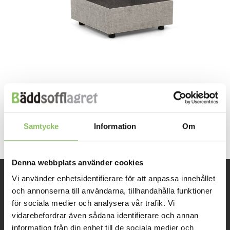
Both comments and trackbacks are currently closed.
←
Previous
Samtycke
Information
Om
Denna webbplats använder cookies
Vi använder enhetsidentifierare för att anpassa innehållet
INFORMATION
och annonserna till användarna, tillhandahålla funktioner
för sociala medier och analysera vår trafik. Vi
vidarebefordrar även sådana identifierare och annan
Om oss
information från din enhet till de sociala medier och