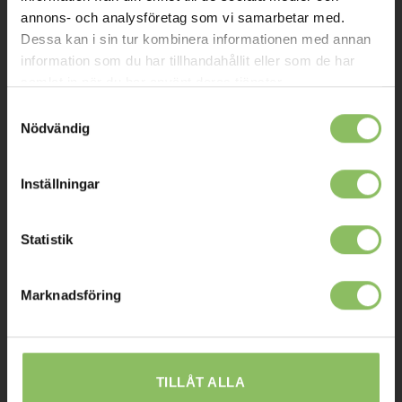
Kontakt
annons- och analysföretag som vi samarbetar med.
Dessa kan i sin tur kombinera informationen med annan
Mitt konto
information som du har tillhandahållit eller som de har
samlat in när du har använt deras tjänster.
Köpvillkor
Samtyckesval
Leverans
Nödvändig
Prisgaranti
Reklamation
Inställningar
Affiliates
Statistik
STOCKHOLM
Marknadsföring
Ulvsundavägen 174,
168 67 Bromma
Sommaröppettider:
TILLÅT ALLA
Tisdag-Torsdag: 11-18