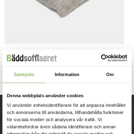
Both comments and trackbacks are currently closed.
←
Previous
Next
→
Samtycke
Information
Om
Denna webbplats använder cookies
Vi använder enhetsidentifierare för att anpassa innehållet
och annonserna till användarna, tillhandahålla funktioner
INFORMATION
för sociala medier och analysera vår trafik. Vi
vidarebefordrar även sådana identifierare och annan
Om oss
information från din enhet till de sociala medier och