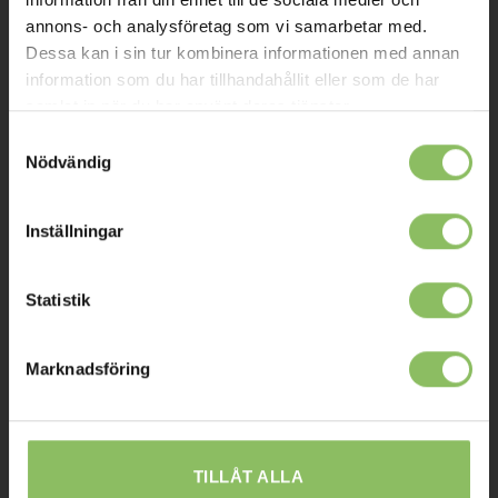
annons- och analysföretag som vi samarbetar med.
Kontakt
Dessa kan i sin tur kombinera informationen med annan
Mitt konto
information som du har tillhandahållit eller som de har
samlat in när du har använt deras tjänster.
Köpvillkor
Samtyckesval
Leverans
Nödvändig
Prisgaranti
Inställningar
Reklamation
Affiliates
Statistik
STOCKHOLM
Marknadsföring
Ulvsundavägen 174,
168 67 Bromma
Sommaröppettider:
TILLÅT ALLA
Tisdag-Torsdag: 11-18