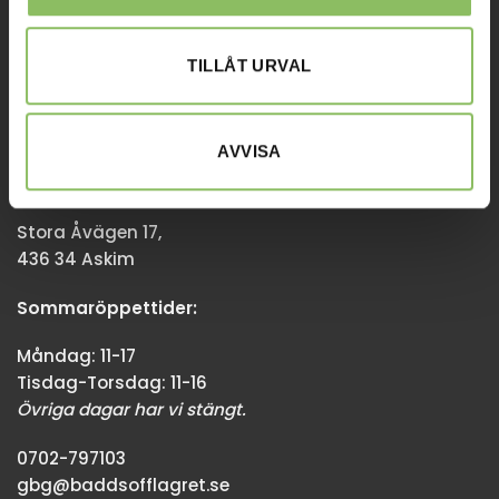
Övriga dagar har vi stängt.
TILLÅT URVAL
08-338300
info@baddsofflagret.se
AVVISA
GÖTEBORG
Stora Åvägen 17,
436 34 Askim
Sommaröppettider:
Måndag: 11-17
Tisdag-Torsdag: 11-16
Övriga dagar har vi stängt.
0702-797103
gbg@baddsofflagret.se