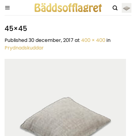
Skip
to
content
45×45
Published
30 december, 2017
at
400 × 400
in
Prydnadskuddar