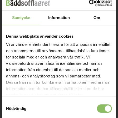
INFORMATION
Samtycke
Information
Om
Om oss
Kontakt
Denna webbplats använder cookies
Mitt konto
Vi använder enhetsidentifierare för att anpassa innehållet
Köpvillkor
och annonserna till användarna, tillhandahålla funktioner
för sociala medier och analysera vår trafik. Vi
Leverans
vidarebefordrar även sådana identifierare och annan
Prisgaranti
information från din enhet till de sociala medier och
annons- och analysföretag som vi samarbetar med.
Reklamation
Dessa kan i sin tur kombinera informationen med annan
Affiliates
information som du har tillhandahållit eller som de har
samlat in när du har använt deras tjänster.
STOCKHOLM
Samtyckesval
Nödvändig
Ulvsundavägen 174,