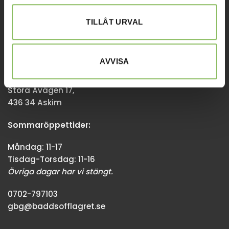
08-338300
TILLÅT URVAL
info@baddsofflagret.se
AVVISA
GÖTEBORG
Stora Åvägen 17,
436 34 Askim
Sommaröppettider:
Måndag: 11-17
Tisdag-Torsdag: 11-16
Övriga dagar har vi stängt.
0702-797103
gbg@baddsofflagret.se