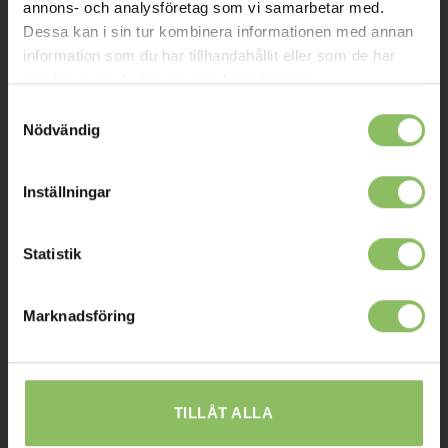
annons- och analysföretag som vi samarbetar med.
Mitt konto
Dessa kan i sin tur kombinera informationen med annan
information som du har tillhandahållit eller som de har
Köpvillkor
samlat in när du har använt deras tjänster.
Leverans
Samtyckesval
Nödvändig
Prisgaranti
Reklamation
Inställningar
Affiliates
Statistik
STOCKHOLM
Marknadsföring
Ulvsundavägen 174,
168 67 Bromma
Sommaröppettider:
Tisdag-Torsdag: 11-18
TILLÅT ALLA
Övriga dagar har vi stängt.