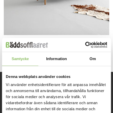
Both comments and trackbacks are currently closed.
Next
→
Samtycke
Information
Om
Denna webbplats använder cookies
Vi använder enhetsidentifierare för att anpassa innehållet
INFORMATION
och annonserna till användarna, tillhandahålla funktioner
för sociala medier och analysera vår trafik. Vi
Om oss
vidarebefordrar även sådana identifierare och annan
information från din enhet till de sociala medier och
Kontakt