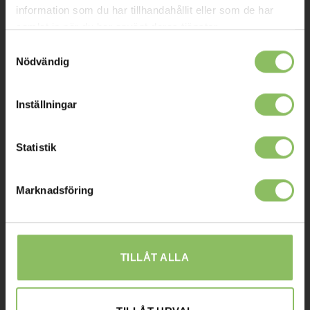
information som du har tillhandahållit eller som de har
Leverans
samlat in när du har använt deras tjänster.
Prisgaranti
Samtyckesval
Nödvändig
Reklamation
Affiliates
Inställningar
STOCKHOLM
Statistik
Ulvsundavägen 174,
168 67 Bromma
Marknadsföring
Sommaröppettider:
Tisdag-Torsdag: 11-18
Övriga dagar har vi stängt.
TILLÅT ALLA
08-338300
info@baddsofflagret.se