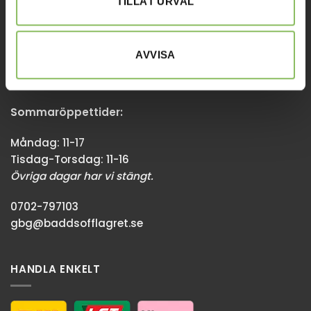
TILLÅT URVAL
GÖTEBORG
AVVISA
Stora Åvägen 17,
436 34 Askim
Sommaröppettider:
Måndag: 11-17
Tisdag-Torsdag: 11-16
Övriga dagar har vi stängt.
0702-797103
gbg@baddsofflagret.se
HANDLA ENKELT