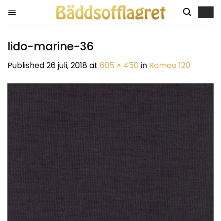
Skip
to
content
lido-marine-36
Published
26 juli, 2018
at
605 × 450
in
Romeo 120