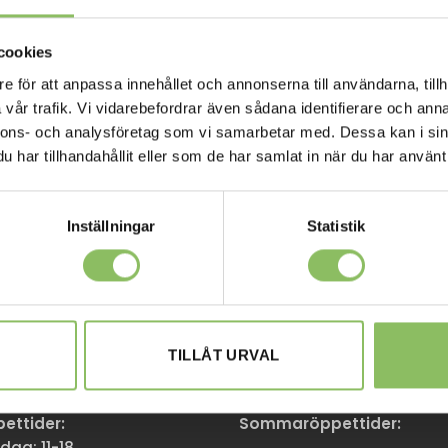
cookies
e för att anpassa innehållet och annonserna till användarna, tillh
vår trafik. Vi vidarebefordrar även sådana identifierare och anna
nnons- och analysföretag som vi samarbetar med. Dessa kan i sin
har tillhandahållit eller som de har samlat in när du har använt 
Inställningar
Statistik
M
GÖTEBORG
en 174,
Stora Åvägen 17,
TILLÅT URVAL
mma
436 34 Askim
ttider:
Sommaröppettider:
dag: 11-18