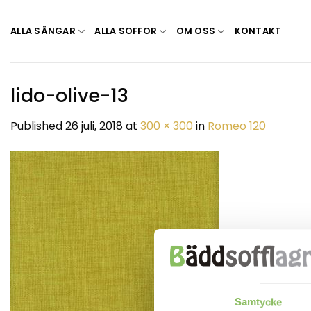
Skip
to
ALLA SÄNGAR
ALLA SOFFOR
OM OSS
KONTAKT
content
lido-olive-13
Published
26 juli, 2018
at
300 × 300
in
Romeo 120
Samtycke