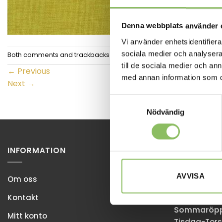
Denna webbplats använder 
Vi använder enhetsidentifierar
sociala medier och analysera 
Both comments and trackbacks are currently closed.
till de sociala medier och a
←
Previous
med annan information som du 
Next
→
Samtyckesval
Nödvändig
INFORMATION
STOCKHOL
Ulvsundaväg
AVVISA
Om oss
168 67 Bro
Kontakt
Sommaröppe
Mitt konto
Tisdag-Tors