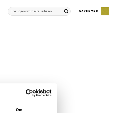
Sök
VARUKORG
efter:
Om