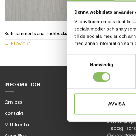
Denna webbplats använder 
Vi använder enhetsidentifierar
sociala medier och analysera 
Both comments and trackbacks are currently closed.
till de sociala medier och a
←
Previous
med annan information som du 
Samtyckesval
Nödvändig
INFORMATION
STOCKHOL
Ulvsundaväg
Om oss
AVVISA
168 67 Bro
Kontakt
Sommaröppe
Mitt konto
Tisdag-Tors
Övriga dagar
Köpvillkor