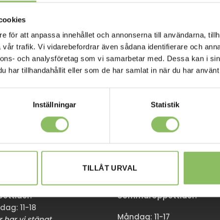
cookies
e för att anpassa innehållet och annonserna till användarna, tillh
vår trafik. Vi vidarebefordrar även sådana identifierare och anna
nnons- och analysföretag som vi samarbetar med. Dessa kan i sin
har tillhandahållit eller som de har samlat in när du har använt 
Inställningar
Statistik
M
GÖTEBORG
en 174,
Stora Åvägen 17,
TILLÅT URVAL
mma
436 34 Askim
ttider:
Sommaröppettider:
dag: 11-18
Måndag: 11-17
 har vi stängt.