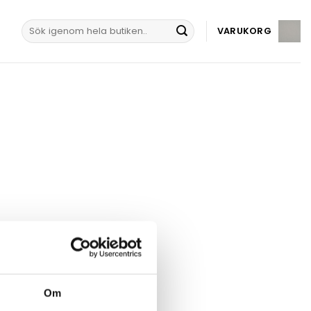
Sök
VARUKORG
efter:
Om