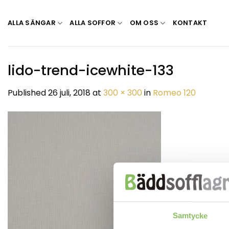
Skip
to
ALLA SÄNGAR
ALLA SOFFOR
OM OSS
KONTAKT
content
lido-trend-icewhite-133
Published
26 juli, 2018
at
300 × 300
in
Romeo 120
Samtycke