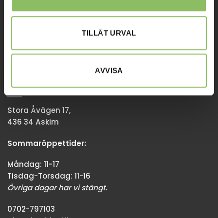
Tisdag-Torsdag: 11-18
Övriga dagar har vi stängt.
TILLÅT URVAL
08-338300
info@baddsofflagret.se
AVVISA
GÖTEBORG
Stora Åvägen 17,
436 34 Askim
Sommaröppettider:
Måndag: 11-17
Tisdag-Torsdag: 11-16
Övriga dagar har vi stängt.
0702-797103