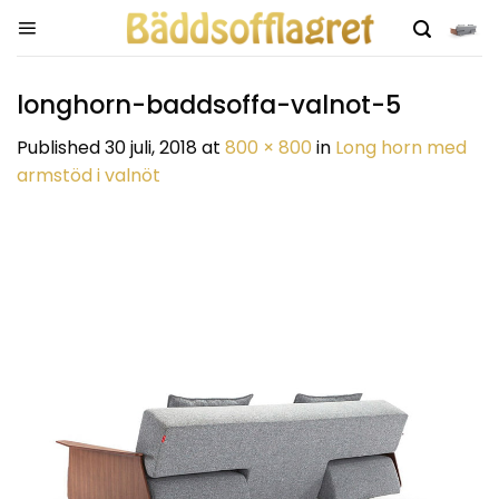
Skip
to
content
longhorn-baddsoffa-valnot-5
Published
30 juli, 2018
at
800 × 800
in
Long horn med
armstöd i valnöt