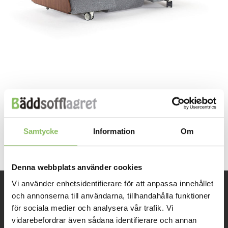
Both comments and trackbacks are currently closed.
←
Previous
Samtycke
Information
Om
Next
→
Denna webbplats använder cookies
Vi använder enhetsidentifierare för att anpassa innehållet
och annonserna till användarna, tillhandahålla funktioner
INFORMATION
för sociala medier och analysera vår trafik. Vi
vidarebefordrar även sådana identifierare och annan