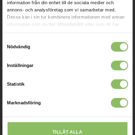
Om oss
information från din enhet till de sociala medier och
annons- och analysföretag som vi samarbetar med.
Kontakt
Dessa kan i sin tur kombinera informationen med annan
Mitt konto
information som du har tillhandahållit eller som de har
samlat in när du har använt deras tjänster.
Köpvillkor
Samtyckesval
Leverans
Nödvändig
Prisgaranti
Inställningar
Reklamation
Affiliates
Statistik
STOCKHOLM
Marknadsföring
Ulvsundavägen 174,
168 67 Bromma
Sommaröppettider:
TILLÅT ALLA