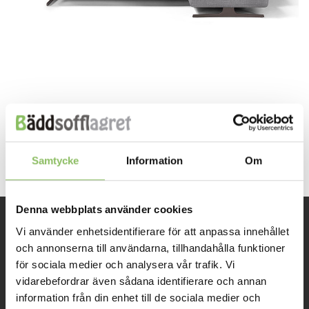
Both comments and trackbacks are currently closed.
Next
→
Samtycke
Information
Om
Denna webbplats använder cookies
Vi använder enhetsidentifierare för att anpassa innehållet
INFORMATION
och annonserna till användarna, tillhandahålla funktioner
för sociala medier och analysera vår trafik. Vi
Om oss
vidarebefordrar även sådana identifierare och annan
information från din enhet till de sociala medier och
Kontakt