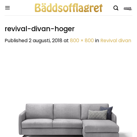
Skip
to
content
revival-divan-hoger
Published
2 augusti, 2018
at
800 × 800
in
Revival divan