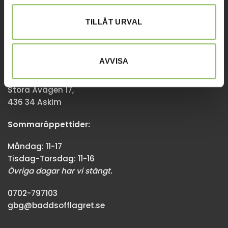
08-338300
TILLÅT URVAL
info@baddsofflagret.se
AVVISA
GÖTEBORG
Stora Åvägen 17,
436 34 Askim
Sommaröppettider:
Måndag: 11-17
Tisdag-Torsdag: 11-16
Övriga dagar har vi stängt.
0702-797103
gbg@baddsofflagret.se