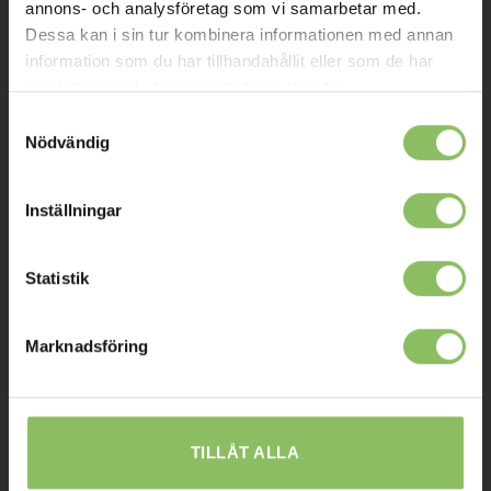
annons- och analysföretag som vi samarbetar med.
Mitt konto
Dessa kan i sin tur kombinera informationen med annan
information som du har tillhandahållit eller som de har
Köpvillkor
samlat in när du har använt deras tjänster.
Leverans
Samtyckesval
Nödvändig
Prisgaranti
Reklamation
Inställningar
Affiliates
Statistik
STOCKHOLM
Marknadsföring
Ulvsundavägen 174,
168 67 Bromma
Sommaröppettider:
Tisdag-Torsdag: 11-18
TILLÅT ALLA
Övriga dagar har vi stängt.