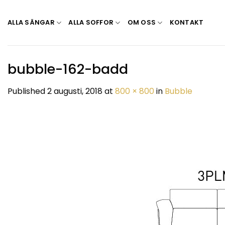
Skip
to
ALLA SÄNGAR
ALLA SOFFOR
OM OSS
KONTAKT
content
bubble-162-badd
Published
2 augusti, 2018
at
800 × 800
in
Bubble