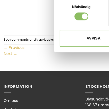
Samtyckesval
Nödvändig
AVVISA
Both comments and trackbacks are currently closed.
←
Previous
Next
→
INFORMATION
STOCKHOL
Ulvsundaväg
Om oss
168 67 Bro