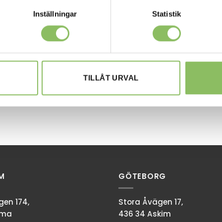
Inställningar
Statistik
TILLÅT URVAL
M
GÖTEBORG
en 174,
Stora Åvägen 17,
mma
436 34 Askim