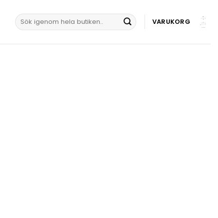
Sök
VARUKORG
efter: