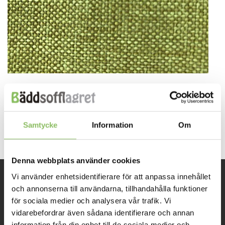
Both comments and trackbacks are currently closed.
←
Previous
Next
→
Samtycke
Information
Om
Denna webbplats använder cookies
Vi använder enhetsidentifierare för att anpassa innehållet
och annonserna till användarna, tillhandahålla funktioner
INFORMATION
för sociala medier och analysera vår trafik. Vi
vidarebefordrar även sådana identifierare och annan
Om oss
information från din enhet till de sociala medier och