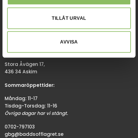
Övriga dagar har vi stängt.
TILLÅT URVAL
08-338300
info@baddsofflagret.se
AVVISA
GÖTEBORG
Stora Åvägen 17,
436 34 Askim
Sommaröppettider:
Måndag: 11-17
Tisdag-Torsdag: 11-16
Övriga dagar har vi stängt.
0702-797103
gbg@baddsofflagret.se