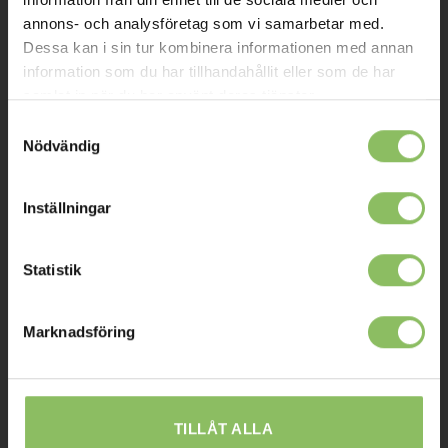
annons- och analysföretag som vi samarbetar med.
Kontakt
Dessa kan i sin tur kombinera informationen med annan
Mitt konto
information som du har tillhandahållit eller som de har
samlat in när du har använt deras tjänster.
Köpvillkor
Samtyckesval
Leverans
Nödvändig
Prisgaranti
Inställningar
Reklamation
Affiliates
Statistik
STOCKHOLM
Marknadsföring
Ulvsundavägen 174,
168 67 Bromma
Sommaröppettider:
TILLÅT ALLA
Tisdag-Torsdag: 11-18