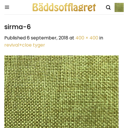
Skip
to
content
sirma-6
Published
6 september, 2018
at
400 × 400
in
revival+cloe tyger