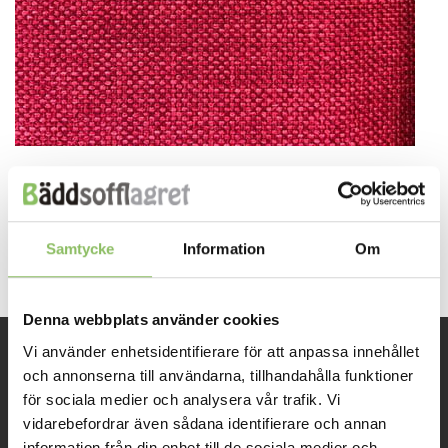
Both comments and trackbacks are currently closed.
←
Previous
Next
→
Samtycke
Information
Om
Denna webbplats använder cookies
Vi använder enhetsidentifierare för att anpassa innehållet
och annonserna till användarna, tillhandahålla funktioner
INFORMATION
för sociala medier och analysera vår trafik. Vi
vidarebefordrar även sådana identifierare och annan
Om oss
information från din enhet till de sociala medier och