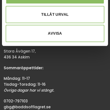
Övriga dagar har vi stängt.
TILLÅT URVAL
08-338300
info@baddsofflagret.se
AVVISA
GÖTEBORG
Stora Åvägen 17,
436 34 Askim
Sommaröppettider:
Måndag: 11-17
Tisdag-Torsdag: 11-16
Övriga dagar har vi stängt.
0702-797103
gbg@baddsofflagret.se