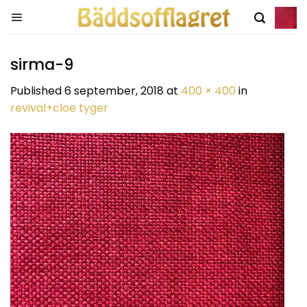
Skip
to
content
sirma-9
Published
6 september, 2018
at
400 × 400
in
revival+cloe tyger