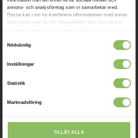
annons- och analysföretag som vi samarbetar med.
Kontakt
Dessa kan i sin tur kombinera informationen med annan
Mitt konto
information som du har tillhandahållit eller som de har
samlat in när du har använt deras tjänster.
Köpvillkor
Samtyckesval
Leverans
Nödvändig
Prisgaranti
Inställningar
Reklamation
Affiliates
Statistik
STOCKHOLM
Marknadsföring
Ulvsundavägen 174,
168 67 Bromma
Sommaröppettider:
TILLÅT ALLA
Tisdag-Torsdag: 11-18