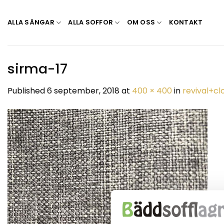
Skip
to
ALLA SÄNGAR
ALLA SOFFOR
OM OSS
KONTAKT
content
sirma-17
Published
6 september, 2018
at
400 × 400
in
revival+cl