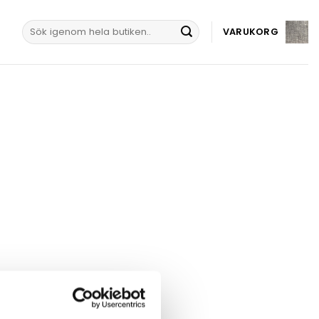
Sök
VARUKORG
efter: