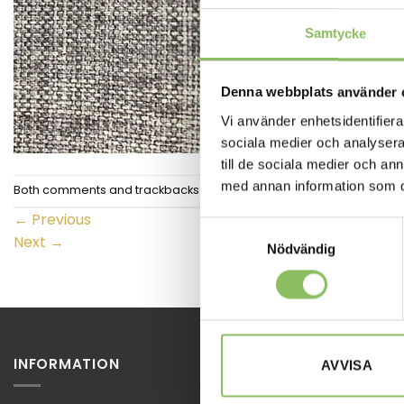
Samtycke
Denna webbplats använder 
Vi använder enhetsidentifierar
sociala medier och analysera 
till de sociala medier och a
med annan information som du 
Both comments and trackbacks are currently closed.
←
Previous
Samtyckesval
Next
→
Nödvändig
INFORMATION
STOCKHOL
AVVISA