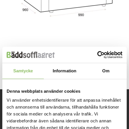
Both comments and trackbacks are currently closed.
Next
→
Samtycke
Information
Om
Denna webbplats använder cookies
Vi använder enhetsidentifierare för att anpassa innehållet
INFORMATION
och annonserna till användarna, tillhandahålla funktioner
för sociala medier och analysera vår trafik. Vi
vidarebefordrar även sådana identifierare och annan
Om oss
information från din enhet till de sociala medier och