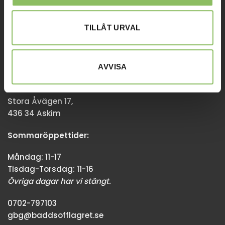
Övriga dagar har vi stängt.
TILLÅT URVAL
08-338300
info@baddsofflagret.se
AVVISA
GÖTEBORG
Stora Åvägen 17,
436 34 Askim
Sommaröppettider:
Måndag: 11-17
Tisdag-Torsdag: 11-16
Övriga dagar har vi stängt.
0702-797103
gbg@baddsofflagret.se