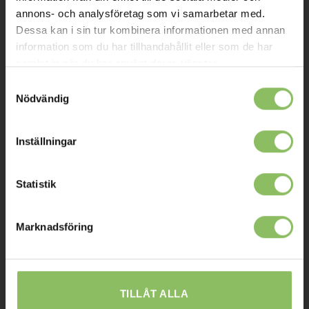
Kontakt
annons- och analysföretag som vi samarbetar med.
Dessa kan i sin tur kombinera informationen med annan
Mitt konto
information som du har tillhandahållit eller som de har
samlat in när du har använt deras tjänster.
Köpvillkor
Samtyckesval
Leverans
Nödvändig
Prisgaranti
Reklamation
Inställningar
Affiliates
Statistik
STOCKHOLM
Marknadsföring
Ulvsundavägen 174,
168 67 Bromma
Sommaröppettider:
TILLÅT ALLA
Tisdag-Torsdag: 11-18