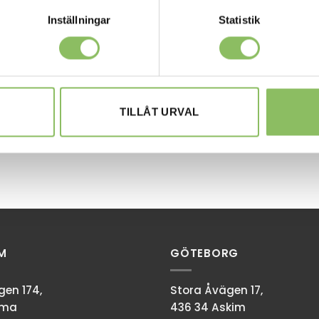
Inställningar
Statistik
TILLÅT URVAL
M
GÖTEBORG
en 174,
Stora Åvägen 17,
mma
436 34 Askim