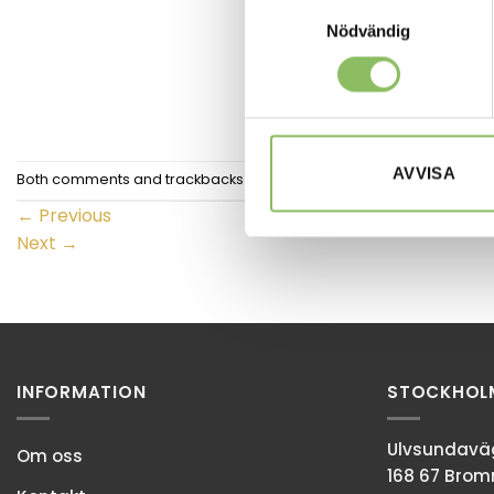
Samtyckesval
Nödvändig
AVVISA
Both comments and trackbacks are currently closed.
←
Previous
Next
→
INFORMATION
STOCKHOL
Ulvsundaväg
Om oss
168 67 Bro