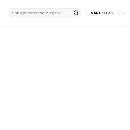
Sök
VARUKORG
efter: