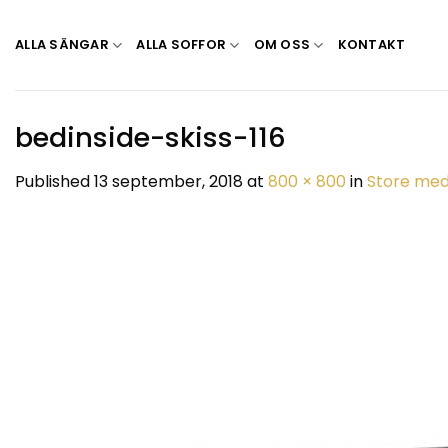
Skip
to
ALLA SÄNGAR
ALLA SOFFOR
OM OSS
KONTAKT
content
bedinside-skiss-116
Published
13 september, 2018
at
800 × 800
in
Store med