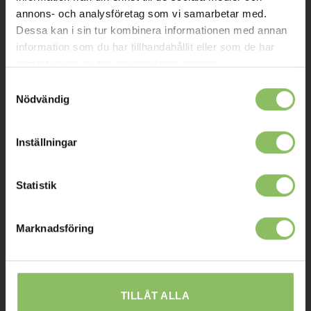
Kontakt
annons- och analysföretag som vi samarbetar med.
Dessa kan i sin tur kombinera informationen med annan
Mitt konto
information som du har tillhandahållit eller som de har
samlat in när du har använt deras tjänster.
Köpvillkor
Samtyckesval
Leverans
Nödvändig
Prisgaranti
Reklamation
Inställningar
Affiliates
Statistik
STOCKHOLM
Marknadsföring
Ulvsundavägen 174,
168 67 Bromma
Sommaröppettider:
TILLÅT ALLA
Tisdag-Torsdag: 11-18