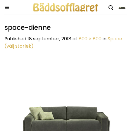
Skip
to
content
space-dienne
Published
18 september, 2018
at
800 × 800
in
Space
(välj storlek)