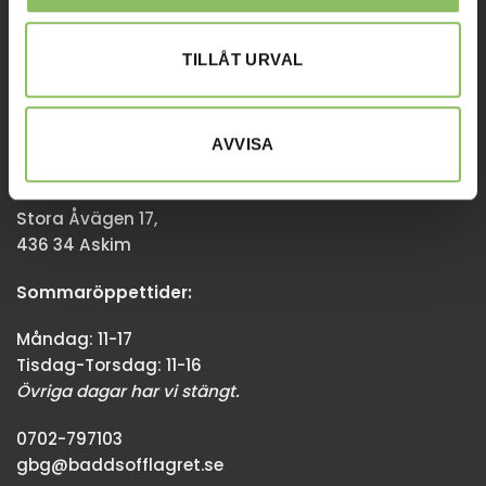
Övriga dagar har vi stängt.
TILLÅT URVAL
08-338300
info@baddsofflagret.se
AVVISA
GÖTEBORG
Stora Åvägen 17,
436 34 Askim
Sommaröppettider:
Måndag: 11-17
Tisdag-Torsdag: 11-16
Övriga dagar har vi stängt.
0702-797103
gbg@baddsofflagret.se