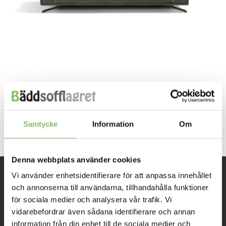
Both comments and trackbacks are currently closed.
Next
→
Samtycke
Information
Om
Denna webbplats använder cookies
Vi använder enhetsidentifierare för att anpassa innehållet
INFORMATION
och annonserna till användarna, tillhandahålla funktioner
för sociala medier och analysera vår trafik. Vi
vidarebefordrar även sådana identifierare och annan
Om oss
information från din enhet till de sociala medier och