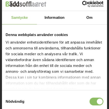
INFORMATION
Samtycke
Information
Om
Om oss
Kontakt
Denna webbplats använder cookies
Mitt konto
Vi använder enhetsidentifierare för att anpassa innehållet
Köpvillkor
och annonserna till användarna, tillhandahålla funktioner
för sociala medier och analysera vår trafik. Vi
Leverans
vidarebefordrar även sådana identifierare och annan
Prisgaranti
information från din enhet till de sociala medier och
annons- och analysföretag som vi samarbetar med.
Reklamation
Dessa kan i sin tur kombinera informationen med annan
Affiliates
information som du har tillhandahållit eller som de har
samlat in när du har använt deras tjänster.
STOCKHOLM
Samtyckesval
Nödvändig
Ulvsundavägen 174,