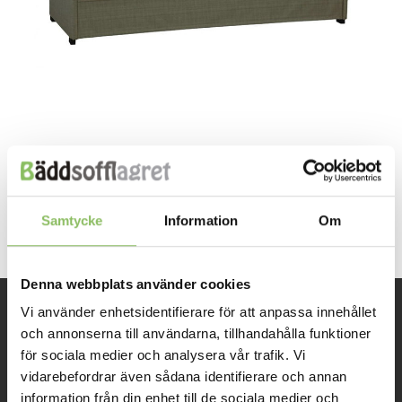
Both comments and trackbacks are currently closed.
Next
→
Samtycke
Information
Om
Denna webbplats använder cookies
Vi använder enhetsidentifierare för att anpassa innehållet
INFORMATION
och annonserna till användarna, tillhandahålla funktioner
för sociala medier och analysera vår trafik. Vi
vidarebefordrar även sådana identifierare och annan
Om oss
information från din enhet till de sociala medier och