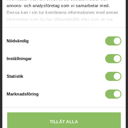
Kontakt
annons- och analysföretag som vi samarbetar med.
Dessa kan i sin tur kombinera informationen med annan
Mitt konto
information som du har tillhandahållit eller som de har
samlat in när du har använt deras tjänster.
Köpvillkor
Samtyckesval
Leverans
Nödvändig
Prisgaranti
Reklamation
Inställningar
Affiliates
Statistik
STOCKHOLM
Marknadsföring
Ulvsundavägen 174,
168 67 Bromma
Sommaröppettider:
TILLÅT ALLA
Tisdag-Torsdag: 11-18