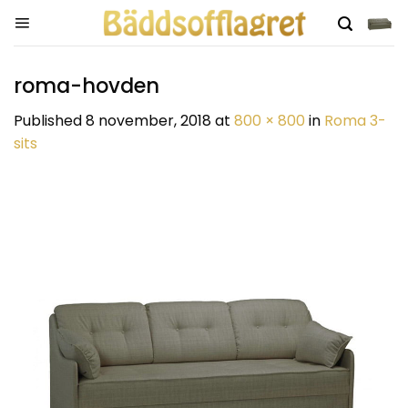
Skip
to
content
roma-hovden
Published
8 november, 2018
at
800 × 800
in
Roma 3-
sits