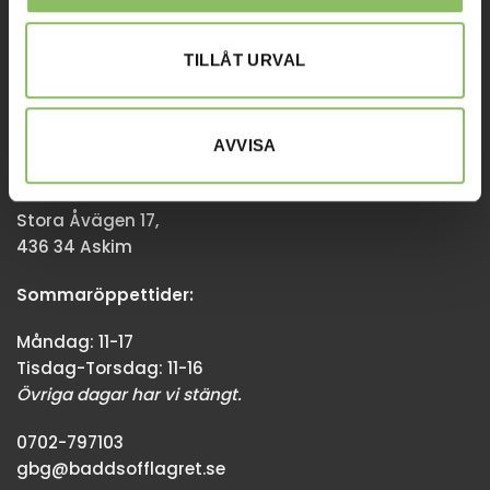
Övriga dagar har vi stängt.
TILLÅT URVAL
08-338300
info@baddsofflagret.se
AVVISA
GÖTEBORG
Stora Åvägen 17,
436 34 Askim
Sommaröppettider:
Måndag: 11-17
Tisdag-Torsdag: 11-16
Övriga dagar har vi stängt.
0702-797103
gbg@baddsofflagret.se