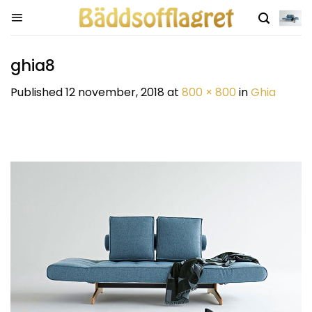
Skip
to
content
ghia8
Published
12 november, 2018
at
800 × 800
in
Ghia