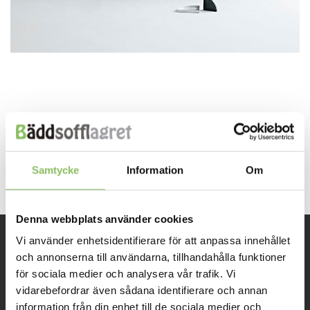
Both comments and trackbacks are currently closed.
←
Previous
Next
→
Samtycke
Information
Om
Denna webbplats använder cookies
Vi använder enhetsidentifierare för att anpassa innehållet
INFORMATION
och annonserna till användarna, tillhandahålla funktioner
för sociala medier och analysera vår trafik. Vi
vidarebefordrar även sådana identifierare och annan
Om oss
information från din enhet till de sociala medier och