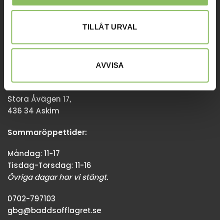
Övriga dagar har vi stängt.
TILLÅT URVAL
08-338300
info@baddsofflagret.se
AVVISA
GÖTEBORG
Stora Åvägen 17,
436 34 Askim
Sommaröppettider:
Måndag: 11-17
Tisdag-Torsdag: 11-16
Övriga dagar har vi stängt.
0702-797103
gbg@baddsofflagret.se