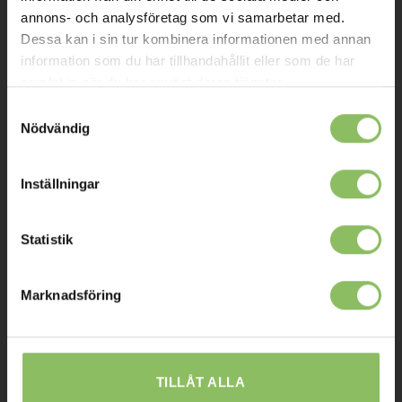
Kontakt
annons- och analysföretag som vi samarbetar med.
Dessa kan i sin tur kombinera informationen med annan
Mitt konto
information som du har tillhandahållit eller som de har
samlat in när du har använt deras tjänster.
Köpvillkor
Samtyckesval
Leverans
Nödvändig
Prisgaranti
Reklamation
Inställningar
Affiliates
Statistik
STOCKHOLM
Marknadsföring
Ulvsundavägen 174,
168 67 Bromma
Sommaröppettider:
TILLÅT ALLA
Tisdag-Torsdag: 11-18