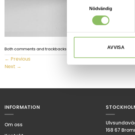
Samtyckesval
Nödvändig
AVVISA
Both comments and trackbacks are currently closed.
←
Previous
Next
→
INFORMATION
STOCKHOL
Ulvsundaväg
Om oss
168 67 Bro