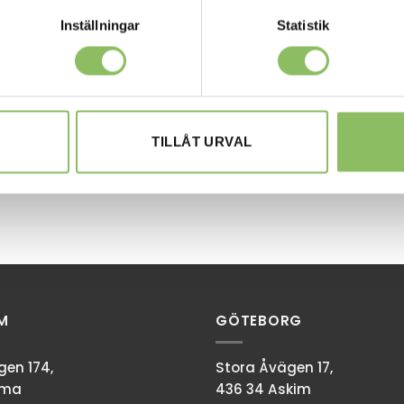
Inställningar
Statistik
TILLÅT URVAL
M
GÖTEBORG
en 174,
Stora Åvägen 17,
mma
436 34 Askim