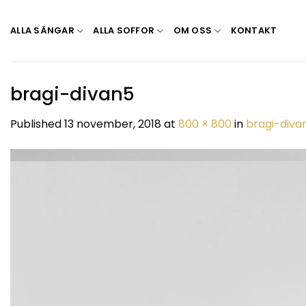
Skip
to
ALLA SÄNGAR
ALLA SOFFOR
OM OSS
KONTAKT
content
bragi-divan5
Published
13 november, 2018
at
800 × 800
in
bragi-diva