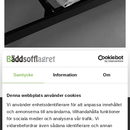
Both comments and trackbacks are currently closed.
←
Previous
Samtycke
Information
Om
Next
→
Denna webbplats använder cookies
Vi använder enhetsidentifierare för att anpassa innehållet
och annonserna till användarna, tillhandahålla funktioner
INFORMATION
för sociala medier och analysera vår trafik. Vi
vidarebefordrar även sådana identifierare och annan