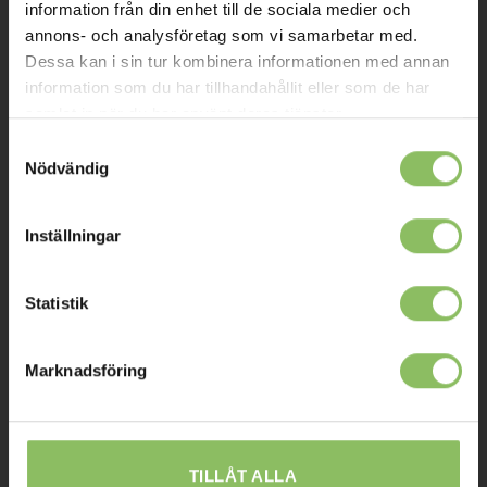
Om oss
information från din enhet till de sociala medier och
annons- och analysföretag som vi samarbetar med.
Kontakt
Dessa kan i sin tur kombinera informationen med annan
Mitt konto
information som du har tillhandahållit eller som de har
samlat in när du har använt deras tjänster.
Köpvillkor
Samtyckesval
Leverans
Nödvändig
Prisgaranti
Inställningar
Reklamation
Affiliates
Statistik
STOCKHOLM
Marknadsföring
Ulvsundavägen 174,
168 67 Bromma
Sommaröppettider:
TILLÅT ALLA