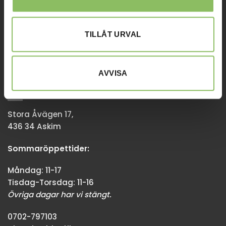
Tisdag-Torsdag: 11-18
Övriga dagar har vi stängt.
TILLÅT URVAL
08-338300
info@baddsofflagret.se
AVVISA
GÖTEBORG
Stora Åvägen 17,
436 34 Askim
Sommaröppettider:
Måndag: 11-17
Tisdag-Torsdag: 11-16
Övriga dagar har vi stängt.
0702-797103